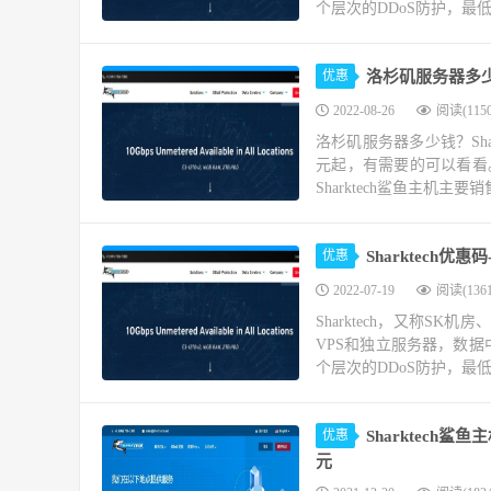
个层次的DDoS防护，最低可
优惠
洛杉矶服务器多少钱
2022-08-26
阅读(1150
洛杉矶服务器多少钱？Sh
元起，有需要的可以看看。S
Sharktech鲨鱼主机主要销
优惠
Sharktech
2022-07-19
阅读(1361
Sharktech，又称SK机
VPS和独立服务器，数
个层次的DDoS防护，最低可
优惠
Sharktech鲨鱼
元