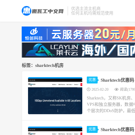
优选主流主机商
任何主机均需规范使用
标签：sharktech机房
优惠
Sharktech优
2025-02-20
阅读(1799
Sharktech，又称SK机
VPS和独立服务器，数
个层次的DDoS防护，最低可
优惠
Sharktech优