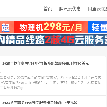
首页
腾讯云优惠
阿里云优
惠码 - 2025年蛇年高防VPS年付5折特别款服务器月付599美元
)
房、鲨鱼机房，2003年成立的美国IDC商家，Sharktech鲨鱼主机主要销售
据中心有美国洛杉矶、阿姆斯特丹、丹佛 、芝加哥和荷兰等，机房有多
以处理10Gbp...
惠码 - 2023黑五高防VPS/独立服务器年付5折47美元起