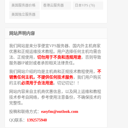
(94)
(91)
美国服务器价格
香港云服务器
日本VPS (76)
(82)
(77)
美国独立服务器
租用 (68)
网站声明内容
我们网站是来分享便宜VPS服务器、国内外主机商家
优惠和正规运维技术教程。用户选择任何主机均需合
法、正规使用，
切勿用于不良和违规用途
，否则导致
服务器IP被封或者承担相关法律责任。
我们网站介绍的均是主机商和正规技术教程使用，
不
销售任何主机，不提供任何技术服务
，我们用户购买
的主机
必须用于合法用途
。切记切记！！
网站内容来自主机商优惠信息，以及网上运维和教程
技术参考自网络，参考使用注意备份，不确保技术的
完整性。
投稿和联络方式：
easyfm@outlook.com
QQ联系：
1392575940