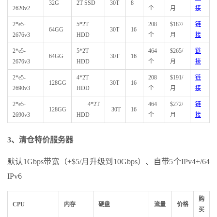
32G
2T SSD
30T
8
2620v2
个
月
接
2*e5-
5*2T
208
$187/
链
64GG
30T
16
2676v3
HDD
个
月
接
2*e5-
5*2T
464
$265/
链
64GG
30T
16
2676v3
HDD
个
月
接
2*e5-
4*2T
208
$191/
链
128GG
30T
16
2690v3
HDD
个
月
接
2*e5-
4*2T
464
$272/
链
128GG
30T
16
2690v3
HDD
个
月
接
3、清仓特价服务器
默认1Gbps带宽（+$5/月升级到10Gbps）、自带5个IPv4+/64
IPv6
购
CPU
内存
硬盘
流量
价格
买