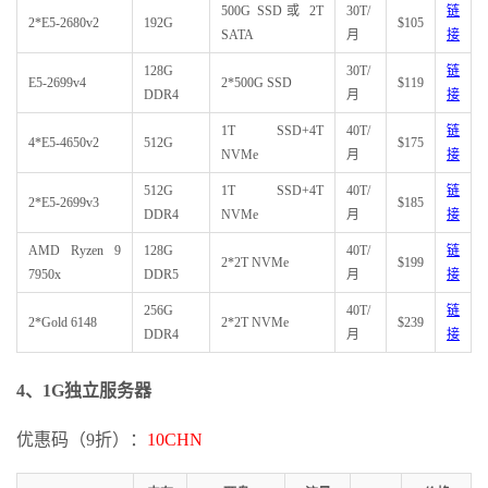
500G SSD或 2T
30T/
链
2*E5-2680v2
192G
$105
SATA
月
接
128G
30T/
链
E5-2699v4
2*500G SSD
$119
DDR4
月
接
1T SSD+4T
40T/
链
4*E5-4650v2
512G
$175
NVMe
月
接
512G
1T SSD+4T
40T/
链
2*E5-2699v3
$185
DDR4
NVMe
月
接
AMD Ryzen 9
128G
40T/
链
2*2T NVMe
$199
7950x
DDR5
月
接
256G
40T/
链
2*Gold 6148
2*2T NVMe
$239
DDR4
月
接
4、1G独立服务器
优惠码（9折）：
10CHN