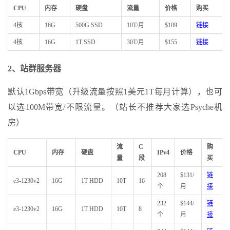
CPU
内存
硬盘
流量
价格
购买
4核
16G
500G SSD
10T/月
$109
链接
4核
16G
1T SSD
30T/月
$155
链接
2、站群服务器
默认1Gbps带宽（升级流量按照1美元1T每月计算），也可
以选100M带宽/不限流量。（站长不推荐大家选Psyche机
房）
流
C
购
CPU
内存
硬盘
IPv4
价格
量
段
买
208
$131/
链
e3-1230v2
16G
1T HDD
10T
16
个
月
接
232
$144/
链
e3-1230v2
16G
1T HDD
10T
8
个
月
接