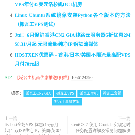
VPS年付45美元洛杉矶DC1机房
Linux Ubuntu系统镜像安装Python各个版本的方法
（搬瓦工VPS测试）
Jtti：6月促销香港CN2 GIA线路云服务器5折优惠2M
$8.31/月起 无限流量/纯净IP/解锁流媒体
HOSTXEN优惠码 - 香港/日本/美国不限流量高配VPS
月付70元起
AD：
【域名主机商优惠推送QQ群】
1056124390
标签：
搬瓦工CN2 GIA
搬瓦工VPS
搬瓦工主机
搬瓦工套餐
搬瓦工套餐方案
上一篇
下一篇
lisahost全场VPS 优惠(15元/月
CentOS 7 使用 Crontab 实现定时
起)：双ISP住宅IP，美国/英国/
任务配置详解及常见问题解决