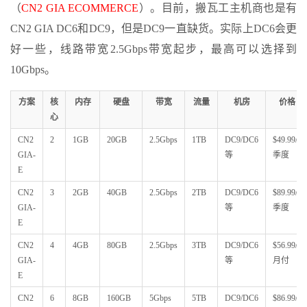
（
CN2 GIA ECOMMERCE
）。目前，搬瓦工主机商也是有
CN2 GIA DC6和DC9，但是DC9一直缺货。实际上DC6会更
好一些，线路带宽2.5Gbps带宽起步，最高可以选择到
10Gbps。
方案
核
内存
硬盘
带宽
流量
机房
价格
心
CN2
2
1GB
20GB
2.5Gbps
1TB
DC9/DC6
$49.99/
GIA-
等
季度
E
CN2
3
2GB
40GB
2.5Gbps
2TB
DC9/DC6
$89.99/
GIA-
等
季度
E
CN2
4
4GB
80GB
2.5Gbps
3TB
DC9/DC6
$56.99/
GIA-
等
月付
E
CN2
6
8GB
160GB
5Gbps
5TB
DC9/DC6
$86.99/