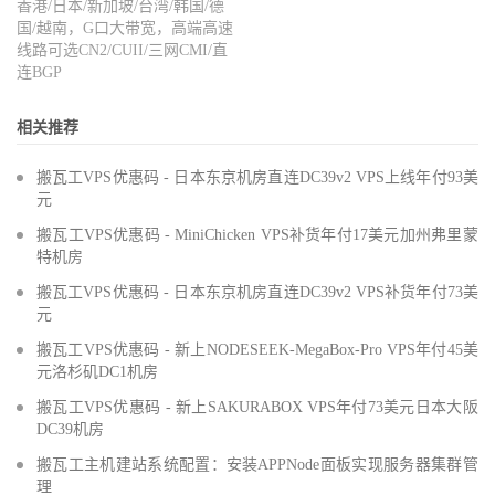
香港/日本/新加坡/台湾/韩国/德
国/越南，G口大带宽，高端高速
线路可选CN2/CUII/三网CMI/直
连BGP
相关推荐
搬瓦工VPS优惠码 - 日本东京机房直连DC39v2 VPS上线年付93美
元
搬瓦工VPS优惠码 - MiniChicken VPS补货年付17美元加州弗里蒙
特机房
搬瓦工VPS优惠码 - 日本东京机房直连DC39v2 VPS补货年付73美
元
搬瓦工VPS优惠码 - 新上NODESEEK-MegaBox-Pro VPS年付45美
元洛杉矶DC1机房
搬瓦工VPS优惠码 - 新上SAKURABOX VPS年付73美元日本大阪
DC39机房
搬瓦工主机建站系统配置：安装APPNode面板实现服务器集群管
理