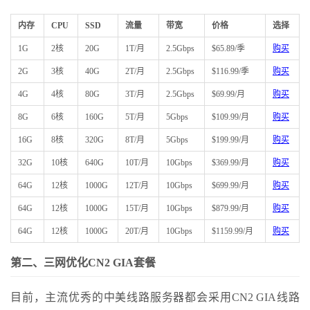
内存
CPU
SSD
流量
带宽
价格
选择
1G
2核
20G
1T/月
2.5Gbps
$65.89/季
购买
2G
3核
40G
2T/月
2.5Gbps
$116.99/季
购买
4G
4核
80G
3T/月
2.5Gbps
$69.99/月
购买
8G
6核
160G
5T/月
5Gbps
$109.99/月
购买
16G
8核
320G
8T/月
5Gbps
$199.99/月
购买
32G
10核
640G
10T/月
10Gbps
$369.99/月
购买
64G
12核
1000G
12T/月
10Gbps
$699.99/月
购买
64G
12核
1000G
15T/月
10Gbps
$879.99/月
购买
64G
12核
1000G
20T/月
10Gbps
$1159.99/月
购买
第二、三网优化CN2 GIA套餐
目前，主流优秀的中美线路服务器都会采用CN2 GIA线路