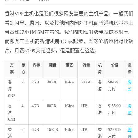
香港VPS主机也是我们很多网友需要的主机产品。一般我们
看到阿里、腾讯、以及其他国内国外主机商香港机房基本上
带宽比较小1M-5M左右的。我们都知道升级带宽成本很高。
而搬瓦工主机商香港机房1Gbps起步，当然价格也相对比较
高，月费89.99美元起步，但是配置在这边。
方
核
内存
硬盘
带宽
流量
机
价格
选
案
心
房
择
香
2
2GB
40GB
1Gbps
500GB
香
$89.99/
购
港
港
月付
买
CN2
香
4
4GB
80GB
1Gbps
1TB
香
$155.99/
购
港
港
月付
买
CN2
香
6
6GB
160GB
1Gbps
2TB
香
$299.99/
购
港
港
月付
买