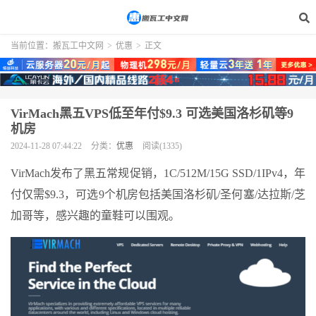
当前位置：
搬瓦工中文网
>
优惠
>
正文
VirMach黑五VPS低至年付$9.3 可选美国洛杉矶等9
机房
2024-11-28 07:44:22
分类：
优惠
阅读(1335)
VirMach发布了黑五常规促销，1C/512M/15G SSD/1IPv4，年
付仅需$9.3，可选9个机房包括美国洛杉矶/圣何塞/达拉斯/芝
加哥等，感兴趣的童鞋可以围观。