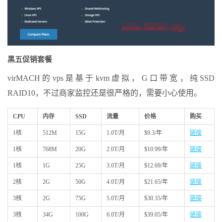
黑五促销套餐
virMACH的vps是基于kvm虚拟，G口带宽，纯SSD
RAID10，不过商家监控还是很严格的，需要小心使用。
CPU
内存
SSD
流量
价格
购买
1核
512M
15G
1.0T/月
$9.3/年
链接
1核
768M
20G
2.0T/月
$10.99/年
链接
1核
1G
25G
3.0T/月
$12.69/年
链接
2核
2G
50G
4.0T/月
$21.65/年
链接
3核
2G
75G
5.0T/月
$30.35/年
链接
3核
34G
100G
6.0T/月
$39.05/年
链接