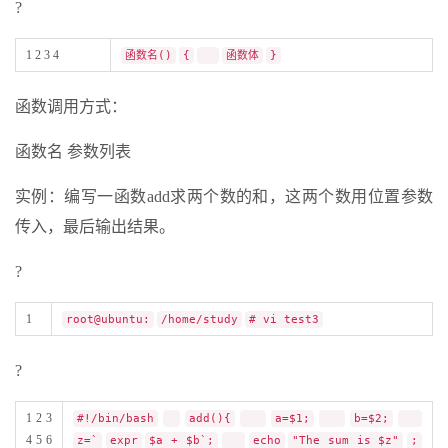
?
1 2 3 4
函数名()
{
函数体
}
函数调用方式：
函数名 参数列表
实例：编写一函数add求两个数的和，这两个数用位置参数
传入，最后输出结果。
?
1
root@ubuntu:
/home/study
# vi test3
?
1 2 3
#!/bin/bash
add(){
a=$1;
b=$2;
4 5 6
z=`
expr
$a + $b`;
echo
"The sum is $z"
;