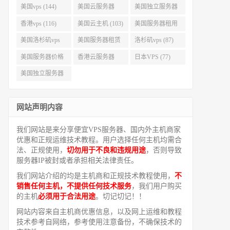
美国vps (144)
美国云服务器
美国独立服务器
(143)
(118)
香港vps (116)
美国云主机 (103)
美国服务器租用
(99)
美国洛杉矶vps
美国服务器租赁
洛杉矶vps (87)
(94)
(91)
美国服务器价格
香港云服务器
日本VPS (77)
(82)
(77)
美国独立服务器
租用 (68)
网站声明内容
我们网站是来分享便宜VPS服务器、国内外主机商家
优惠和正规运维技术教程。用户选择任何主机均需合
法、正规使用，
切勿用于不良和违规用途
，否则导致
服务器IP被封或者承担相关法律责任。
我们网站介绍的均是主机商和正规技术教程使用，
不
销售任何主机，不提供任何技术服务
，我们用户购买
的主机
必须用于合法用途
。切记切记！！
网站内容来自主机商优惠信息，以及网上运维和教程
技术参考自网络，参考使用注意备份，不确保技术的