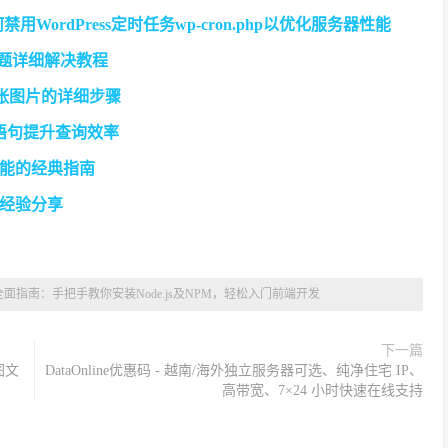
用WordPress定时任务wp-cron.php以优化服务器性能
问题详细解决教程
多张图片的详细步骤
ke语句提升查询效率
性能的经典指南
战经验分享
统全面指南：手把手教你安装Node.js及NPM，轻松入门前端开发
下一篇
图文
DataOnline优惠码 - 越南/海外独立服务器可选、纯净住宅 IP、
高带宽、7×24 小时快速在线支持