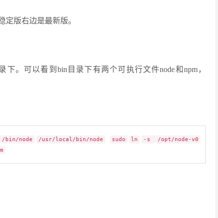
/，左边是稳定版右边是最新版。
下。可以看到bin目录下有两个可执行文件node和npm，
/bin/node
/usr/local/bin/node
sudo
ln
-s
/opt/node-v0
m