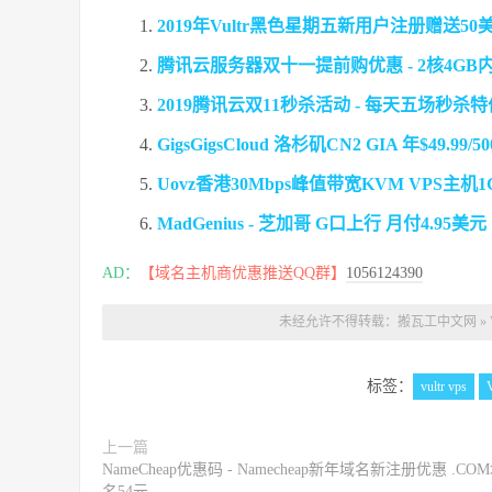
2019年Vultr黑色星期五新用户注册赠送5
腾讯云服务器双十一提前购优惠 - 2核4GB内
2019腾讯云双11秒杀活动 - 每天五场秒杀
GigsGigsCloud 洛杉矶CN2 GIA 年$49.99
Uovz香港30Mbps峰值带宽KVM VPS主
MadGenius - 芝加哥 G口上行 月付4.95美元
AD：
【域名主机商优惠推送QQ群】
1056124390
未经允许不得转载：
搬瓦工中文网
»
标签：
vultr vps
上一篇
NameCheap优惠码 - Namecheap新年域名新注册优惠 .CO
名54元