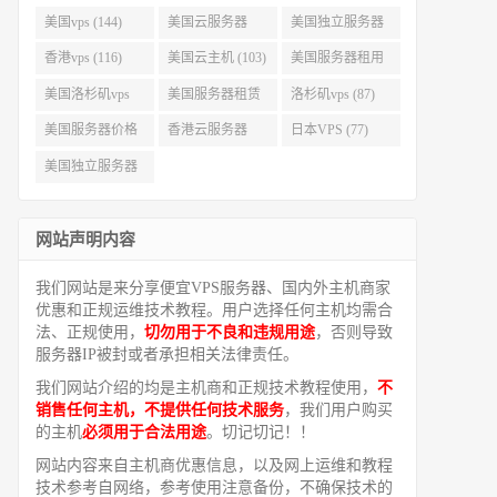
美国vps (144)
美国云服务器
美国独立服务器
(143)
(118)
香港vps (116)
美国云主机 (103)
美国服务器租用
(99)
美国洛杉矶vps
美国服务器租赁
洛杉矶vps (87)
(94)
(91)
美国服务器价格
香港云服务器
日本VPS (77)
(82)
(77)
美国独立服务器
租用 (68)
网站声明内容
我们网站是来分享便宜VPS服务器、国内外主机商家
优惠和正规运维技术教程。用户选择任何主机均需合
法、正规使用，
切勿用于不良和违规用途
，否则导致
服务器IP被封或者承担相关法律责任。
我们网站介绍的均是主机商和正规技术教程使用，
不
销售任何主机，不提供任何技术服务
，我们用户购买
的主机
必须用于合法用途
。切记切记！！
网站内容来自主机商优惠信息，以及网上运维和教程
技术参考自网络，参考使用注意备份，不确保技术的