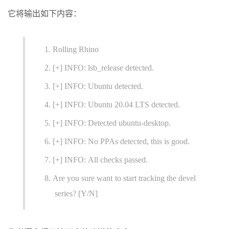
它将输出如下内容：
Rolling Rhino
[+] INFO: lsb_release detected.
[+] INFO: Ubuntu detected.
[+] INFO: Ubuntu 20.04 LTS detected.
[+] INFO: Detected ubuntu-desktop.
[+] INFO: No PPAs detected, this is good.
[+] INFO: All checks passed.
Are you sure want to start tracking the devel
series? [Y/N]