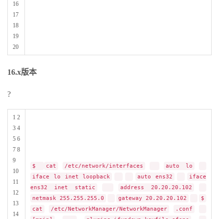
16
17
18
19
20
16.x版本
?
1 2
3 4
5 6
7 8
9
$
cat
/etc/network/interfaces
auto lo
10
iface lo inet loopback
auto ens32
iface
11
ens32 inet static
address 20.20.20.102
12
netmask 255.255.255.0
gateway 20.20.20.102
$
13
cat
/etc/NetworkManager/NetworkManager
.conf
14