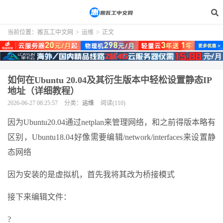
当前位置：
搬瓦工中文网
>
运维
>
正文
如何在Ubuntu 20.04及其衍生版本中轻松设置静态IP
地址（详细教程）
2026-06-27 08:25:57
分类：
运维
阅读(110)
因为Ubuntu20.04通过netplan来管理网络，和之前得版本略有
区别，Ubuntu18.04好像需要编辑/network/interfaces来设置静
态网络
因为安装的是虚拟机，首先我将其改为桥接模式
接下来编辑文件：
?