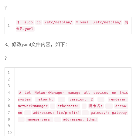
?
$
sudo
cp
/etc/netplan/
*.yaml
/etc/netplan/
网
1
卡名.yaml
3、修改yaml文件内容，如下：
?
1
2
3
4
# Let NetworkManager manage all devices on this
5
system
network:
version: 2
renderer:
6
NetworkManager
ethernets:
网卡名:
dhcp4:
7
no
addresses: [ip/prefix]
gateway4: gateway
8
nameservers:
addresses: [dns]
9
10