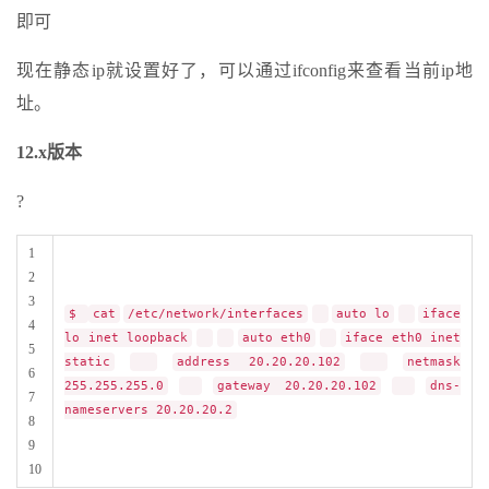
即可
现在静态ip就设置好了，可以通过ifconfig来查看当前ip地
址。
12.x版本
?
1
2
3
$
cat
/etc/network/interfaces
auto lo
iface
4
lo inet loopback
auto eth0
iface eth0 inet
5
static
address 20.20.20.102
netmask
6
255.255.255.0
gateway 20.20.20.102
dns-
7
nameservers 20.20.20.2
8
9
10