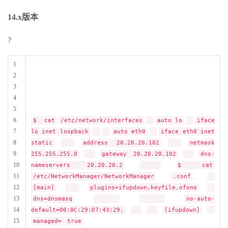
14.x版本
?
1
2
3
4
5
6
$
cat
/etc/network/interfaces
auto lo
iface
7
lo inet loopback
auto eth0
iface eth0 inet
8
static
address 20.20.20.102
netmask
9
255.255.255.0
gateway 20.20.20.102
dns-
10
nameservers 20.20.20.2
$
cat
11
/etc/NetworkManager/NetworkManager
.conf
12
[main]
plugins=ifupdown,keyfile,ofono
13
dns=dnsmasq
no-auto-
14
default=00:0C:29:D7:43:29,
[ifupdown]
15
managed=
true