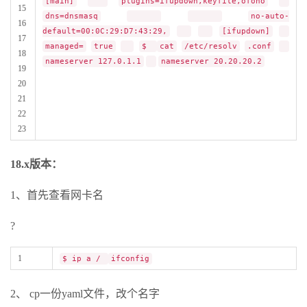
[main]
plugins=ifupdown,keyfile,ofono
15
dns=dnsmasq
no-auto-
16
default=00:0C:29:D7:43:29,
[ifupdown]
17
managed=
true
$
cat
/etc/resolv
.conf
18
nameserver 127.0.1.1
nameserver 20.20.20.2
19
20
21
22
23
18.x版本：
1、首先查看网卡名
?
1
$ ip a /
ifconfig
2、 cp一份yaml文件，改个名字