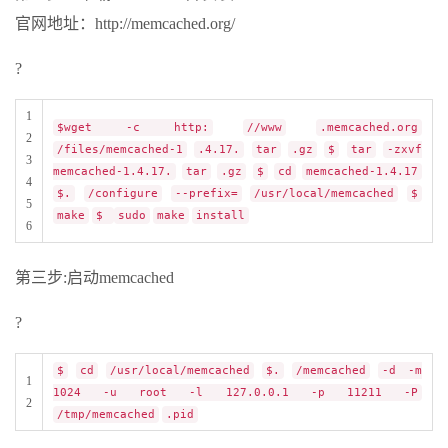
官网地址：http://memcached.org/
?
1
$wget -c http:
//www
.memcached.org
2
/files/memcached-1
.4.17.
tar
.gz
$
tar
-zxvf
3
memcached-1.4.17.
tar
.gz
$
cd
memcached-1.4.17
4
$.
/configure
--prefix=
/usr/local/memcached
$
5
make
$
sudo
make
install
6
第三步:启动memcached
?
$
cd
/usr/local/memcached
$.
/memcached
-d -m
1
1024 -u root -l 127.0.0.1 -p 11211 -P
2
/tmp/memcached
.pid