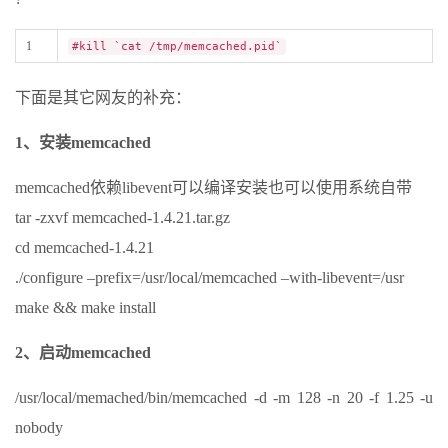
1
#kill `cat /tmp/memcached.pid`
下面是其它网友的补充：
1、安装memcached
memcached依赖libevent可以编译安装也可以使用系统自带
tar -zxvf memcached-1.4.21.tar.gz
cd memcached-1.4.21
./configure –prefix=/usr/local/memcached –with-libevent=/usr
make && make install
2、启动memcached
/usr/local/memached/bin/memcached -d -m 128 -n 20 -f 1.25 -u
nobody