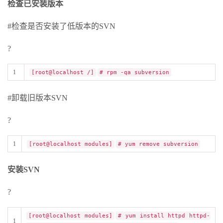
检查已安装版本
#检查是否安装了低版本的SVN
?
1
[root@localhost /]
# rpm -qa subversion
#卸载旧版本SVN
?
1
[root@localhost modules]
# yum remove subversion
安装SVN
?
[root@localhost modules]
# yum install httpd httpd-
1