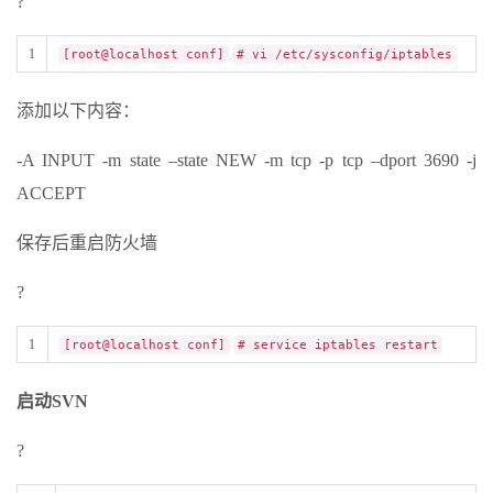
?
1
[root@localhost conf]
# vi /etc/sysconfig/iptables
添加以下内容：
-A INPUT -m state –state NEW -m tcp -p tcp –dport 3690 -j
ACCEPT
保存后重启防火墙
?
1
[root@localhost conf]
# service iptables restart
启动SVN
?