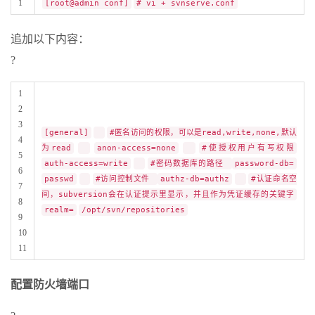
1
[root@admin conf]
# vi + svnserve.conf
追加以下内容：
?
1
2
3
[general]
#匿名访问的权限，可以是read,write,none,默认
4
为read
anon-access=none
#使授权用户有写权限
5
auth-access=write
#密码数据库的路径
password-db=
6
passwd
#访问控制文件
authz-db=authz
#认证命名空
7
间，subversion会在认证提示里显示，并且作为凭证缓存的关键字
8
realm=
/opt/svn/repositories
9
10
11
配置防火墙端口