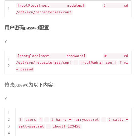
[root@localhost modules]
# cd
1
/opt/svn/repositories/conf
用户密码passwd配置
?
[root@localhost password]
# cd
1
/opt/svn/repositories/conf
[root@admin conf]
# vi
2
+ passwd
修改passwd为以下内容：
?
1
2
[
users
]
# harry = harryssecret
# sally =
3
sallyssecret
zhoulf=123456
4