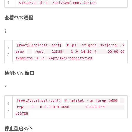
1
svnserve -d -r
/opt/svn/repositories
查看SVN进程
?
[root@localhost conf]
# ps -ef|grep svn|grep -v
1
grep
root 12538 1 0 14:40 ? 00:00:00
2
svnserve -d -r
/opt/svn/repositories
检测SVN 端口
?
[root@localhost conf]
# netstat -ln |grep 3690
1
tcp 0 0 0.0.0.0:3690 0.0.0.0:*
2
LISTEN
停止重启SVN