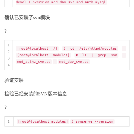
devel subversion mod_dav_svn mod_auth_mysql
确认已安装了svn模块
?
1
[root@localhost /]
# cd /etc/httpd/modules
2
[root@localhost modules]
# ls | grep svn
3
mod_authz_svn.so
mod_dav_svn.so
4
验证安装
检验已经安装的SVN版本信息
?
1
[root@localhost modules]
# svnserve --version