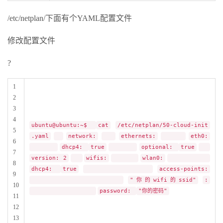
/etc/netplan/下面有个YAML配置文件
修改配置文件
?
1
2
3
4
ubuntu@ubuntu:~$
cat
/etc/netplan/50-cloud-init
5
.yaml
network:
ethernets:
eth0:
6
dhcp4:
true
optional:
true
7
version: 2
wifis:
wlan0:
8
dhcp4:
true
access-points:
9
"你的wifi的ssid"
:
10
password:
"你的密码"
11
12
13