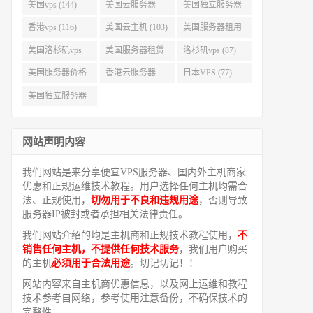
美国vps (144)
美国云服务器
美国独立服务器
(143)
(118)
香港vps (116)
美国云主机 (103)
美国服务器租用
(99)
美国洛杉矶vps
美国服务器租赁
洛杉矶vps (87)
(94)
(91)
美国服务器价格
香港云服务器
日本VPS (77)
(82)
(77)
美国独立服务器
租用 (68)
网站声明内容
我们网站是来分享便宜VPS服务器、国内外主机商家
优惠和正规运维技术教程。用户选择任何主机均需合
法、正规使用，
切勿用于不良和违规用途
，否则导致
服务器IP被封或者承担相关法律责任。
我们网站介绍的均是主机商和正规技术教程使用，
不
销售任何主机，不提供任何技术服务
，我们用户购买
的主机
必须用于合法用途
。切记切记！！
网站内容来自主机商优惠信息，以及网上运维和教程
技术参考自网络，参考使用注意备份，不确保技术的
完整性。