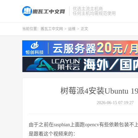
优选主流主机商
任何主机均需规范使用
当前位置：
搬瓦工中文网
>
运维
>
正文
树莓派4安装Ubuntu
2026-06-15 07:19:27
由于之前在raspbian上面跑opencv有些依赖
是跟着这个视频来的：