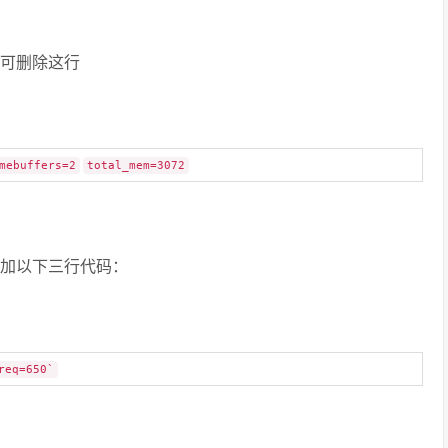
重启可删除这行
mebuffers=2
total_mem=3072
t中添加以下三行代码：
req=650`