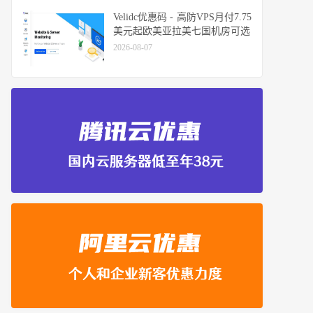
Velidc优惠码 - 高防VPS月付7.75
美元起欧美亚拉美七国机房可选
2026-08-07