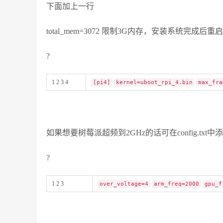
下面加上一行
total_mem=3072 限制3G内存，安装系统完成后
?
1 2 3 4
[pi4]
kernel=uboot_rpi_4.bin
max_fra
如果想要树莓派超频到2GHz的话可在config.tx
?
1 2 3
over_voltage=4
arm_freq=2000
gpu_f