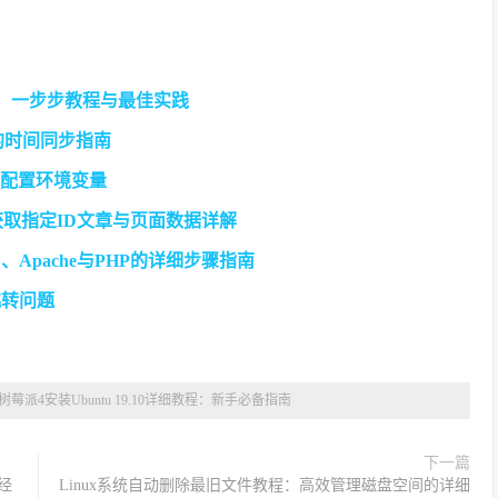
ins：一步步教程与最佳实践
确的时间同步指南
详细配置环境变量
准获取指定ID文章与页面数据详解
QL、Apache与PHP的详细步骤指南
跳转问题
树莓派4安装Ubuntu 19.10详细教程：新手必备指南
下一篇
经
Linux系统自动删除最旧文件教程：高效管理磁盘空间的详细