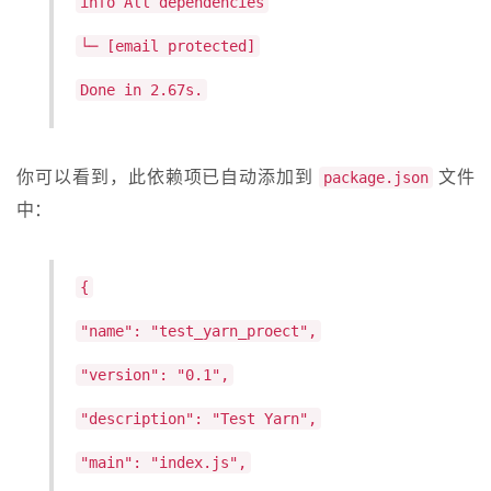
info All dependencies
└─ [email protected]
Done in 2.67s.
你可以看到，此依赖项已自动添加到
文件
package.json
中：
{
"name": "test_yarn_proect",
"version": "0.1",
"description": "Test Yarn",
"main": "index.js",