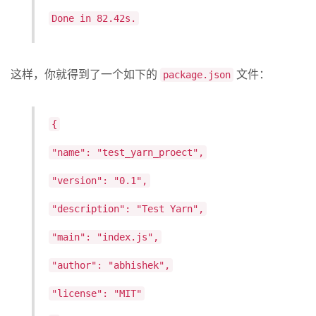
Done in 82.42s.
这样，你就得到了一个如下的
文件：
package.json
{
"name": "test_yarn_proect",
"version": "0.1",
"description": "Test Yarn",
"main": "index.js",
"author": "abhishek",
"license": "MIT"