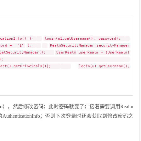
ticationInfo() {
login(u1.getUsername(), password);
sword +
"1"
);
RealmSecurityManager securityManager
.getSecurityManager();
UserRealm userRealm = (UserRealm)
ealms().iterator().next();
ubject().getPrincipals());
login(u1.getUsername(),
onInfo），然后修改密码；此时密码就变了；接着需要调用Realm
之前缓存的AuthenticationInfo；否则下次登录时还会获取到修改密码之