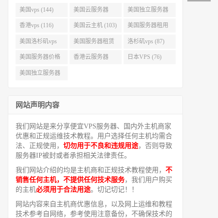
美国vps (144)
美国云服务器
美国独立服务器
(143)
(118)
香港vps (116)
美国云主机 (103)
美国服务器租用
(99)
美国洛杉矶vps
美国服务器租赁
洛杉矶vps (87)
(94)
(91)
美国服务器价格
香港云服务器
日本VPS (76)
(82)
(77)
美国独立服务器
租用 (68)
网站声明内容
我们网站是来分享便宜VPS服务器、国内外主机商家
优惠和正规运维技术教程。用户选择任何主机均需合
法、正规使用，
切勿用于不良和违规用途
，否则导致
服务器IP被封或者承担相关法律责任。
我们网站介绍的均是主机商和正规技术教程使用，
不
销售任何主机，不提供任何技术服务
，我们用户购买
的主机
必须用于合法用途
。切记切记！！
网站内容来自主机商优惠信息，以及网上运维和教程
技术参考自网络，参考使用注意备份，不确保技术的