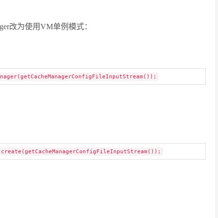
nager改为使用VM单例模式：
nager(getCacheManagerConfigFileInputStream());
.create(getCacheManagerConfigFileInputStream());