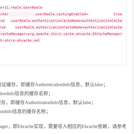
ter11.realm.UserRealm
ntialsMatcher
userRealm.cachingEnabled=
true
rue
userRealm.authenticationCacheName=authenticationCache
rue
userRealm.authorizationCacheName=authorizationCache
cacheManager=org.apache.shiro.cache.ehcache.EhCacheManager
th:shiro-ehcache.xml
启用身份验证缓存，即缓存AuthenticationInfo信息，默认false；
nticationInfo信息的缓存名称；
用授权缓存，即缓存AuthorizationInfo信息，默认false；
rizationInfo信息的缓存名称；
anager，即Ehcache实现，需要导入相应的Ehcache依赖，请参考