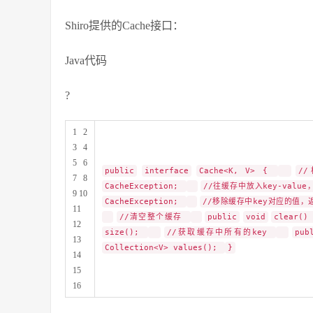
Shiro提供的Cache接口：
Java代码
?
1 2
3 4
5 6
public
interface
Cache<K, V> {
/
7 8
CacheException;
//往缓存中放入key-val
9 10
CacheException;
//移除缓存中key对应的值
11
//清空整个缓存
public
void
clear(
12
size();
//获取缓存中所有的key
pub
13
Collection<V> values();
}
14
15
16