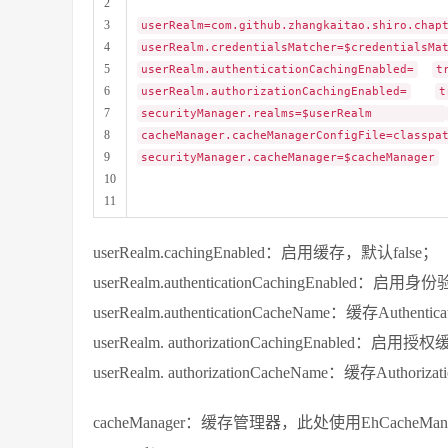
2
3
userRealm=com.github.zhangkaitao.shiro.chap
4
userRealm.credentialsMatcher=$crede
5
userRealm.authenticationCachingEnabled=
t
6
userRealm.authorizationCachingEnabled=
t
7
securityManager.realms=$userRealm
8
cacheManager.cacheManagerConfigFile=classpa
9
securityManager.cacheManager=$cacheManager
10
11
userRealm.cachingEnabled：启用缓存，默认false；
userRealm.authenticationCachingEnabled：
userRealm.authenticationCacheName：缓存Authe
userRealm. authorizationCachingEnabled：启
userRealm. authorizationCacheName：缓存Autho
cacheManager：缓存管理器，此处使用EhCacheM