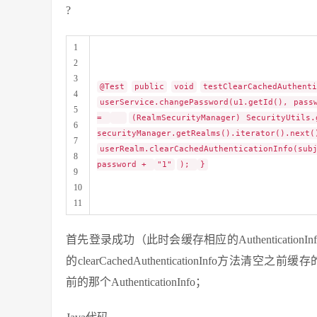
?
1
2
3
@Test
public
void
testClearCachedAuthen
4
userService.changePassword(u1.getId(), pas
5
=
(RealmSecurityManager) SecurityUtils
6
securityManager.getR
7
userRealm.clearCachedAuthenticationInfo(s
8
password +
"1"
);
}
9
10
11
首先登录成功（此时会缓存相应的Authenticati
的clearCachedAuthenticationInfo方法清空
前的那个AuthenticationInfo；