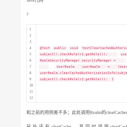
Java代码
?
1
2
3
4
@Test
public
void
testClearCachedAuthor
5
subject().checkRole(r1.getRole());
us
6
RealmSecurityManager securityManager =
7
UserRealm userRealm = (UserRea
8
userRealm.clearCachedAuthori
9
subject().checkRole(r2.getRole());
}
10
11
12
和之前的用例差不多；此处调用Realm的clearCachedAutho
另外还有clearCache，其同时调用clearCachedAuthe