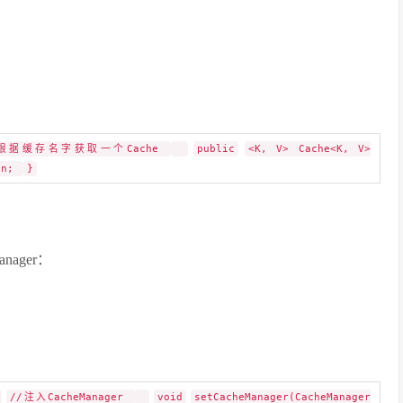
/根据缓存名字获取一个Cache
public
<K, V> Cache<K, V>
on;
}
nager：
//注入CacheManager
void
setCacheManager(CacheManager