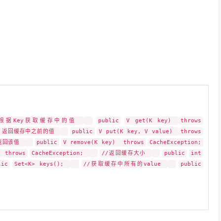
/根据Key获取缓存中的值
public
V get(K key)
throws
ue，返回缓存中之前的值
public
V put(K key, V value)
throws
，返回该值
public
V remove(K key)
throws
CacheException;
)
throws
CacheException;
//返回缓存大小
public
int
lic
Set<K> keys();
//获取缓存中所有的value
public