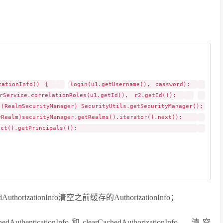
izationInfo() {
login(u1.getUsername(), password);
erService.correlationRoles(u1.getId(), r2.getId());
(RealmSecurityManager) SecurityUtils.getSecurityManager();
lm)securityManager.getRealms().iterator().next();
zationInfo(subject().getPrincipals());
rizationInfo清空之前缓存的AuthorizationInfo；
nticationInfo和clearCachedAuthorizationInfo，清空