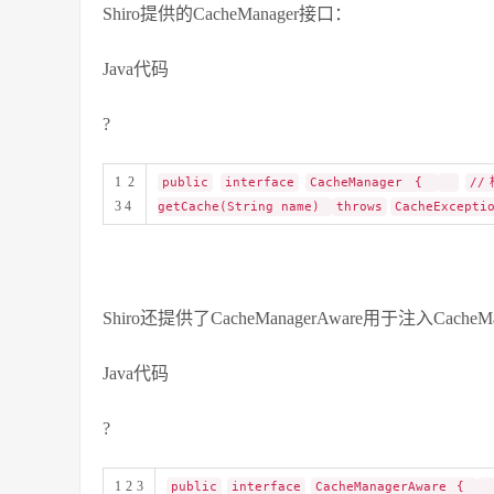
Shiro提供的CacheManager接口：
Java代码
?
1 2
public
interface
CacheManager {
/
3 4
getCache(String name)
throws
CacheExcepti
Shiro还提供了CacheManagerAware用于注入CacheMa
Java代码
?
1 2 3
public
interface
CacheManagerAware {