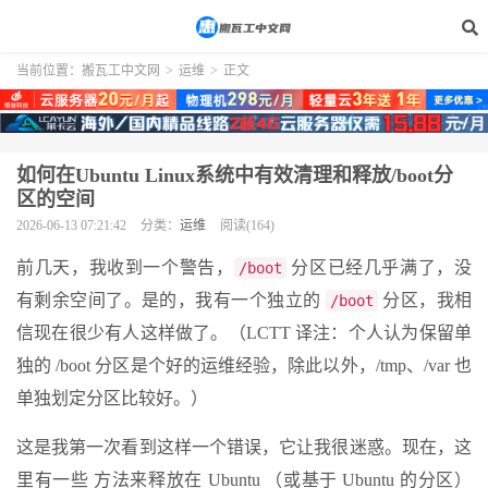
当前位置：
搬瓦工中文网
>
运维
>
正文
如何在Ubuntu Linux系统中有效清理和释放/boot分
区的空间
2026-06-13 07:21:42
分类：
运维
阅读(164)
前几天，我收到一个警告，
分区已经几乎满了，没
/boot
有剩余空间了。是的，我有一个独立的
分区，我相
/boot
信现在很少有人这样做了。（LCTT 译注：个人认为保留单
独的 /boot 分区是个好的运维经验，除此以外，/tmp、/var 也
单独划定分区比较好。）
这是我第一次看到这样一个错误，它让我很迷惑。现在，这
里有一些 方法来释放在 Ubuntu （或基于 Ubuntu 的分区）