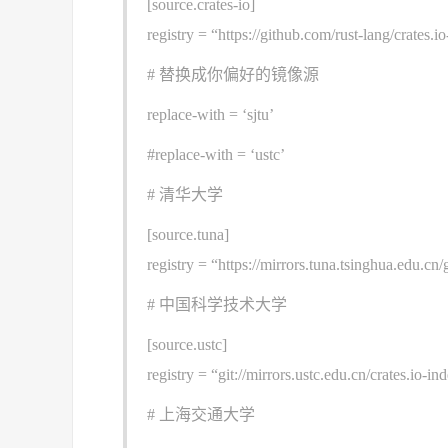
[source.crates-io]
registry = “https://github.com/rust-lang/crates.i
# 替换成你偏好的镜像源
replace-with = ‘sjtu’
#replace-with = ‘ustc’
# 清华大学
[source.tuna]
registry = “https://mirrors.tuna.tsinghua.edu.cn/g
# 中国科学技术大学
[source.ustc]
registry = “git://mirrors.ustc.edu.cn/crates.io-in
# 上海交通大学