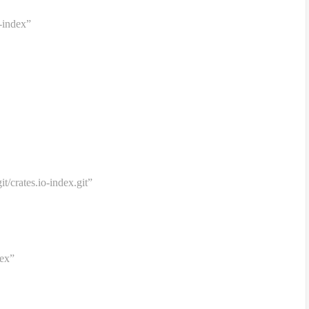
o-index”
it/crates.io-index.git”
dex”