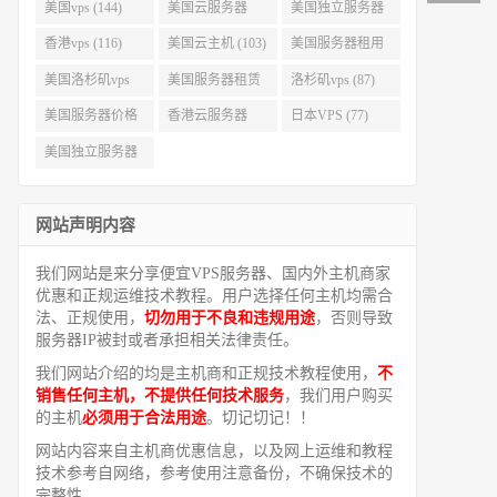
美国vps (144)
美国云服务器
美国独立服务器
(143)
(118)
香港vps (116)
美国云主机 (103)
美国服务器租用
(99)
美国洛杉矶vps
美国服务器租赁
洛杉矶vps (87)
(94)
(91)
美国服务器价格
香港云服务器
日本VPS (77)
(82)
(77)
美国独立服务器
租用 (68)
网站声明内容
我们网站是来分享便宜VPS服务器、国内外主机商家
优惠和正规运维技术教程。用户选择任何主机均需合
法、正规使用，
切勿用于不良和违规用途
，否则导致
服务器IP被封或者承担相关法律责任。
我们网站介绍的均是主机商和正规技术教程使用，
不
销售任何主机，不提供任何技术服务
，我们用户购买
的主机
必须用于合法用途
。切记切记！！
网站内容来自主机商优惠信息，以及网上运维和教程
技术参考自网络，参考使用注意备份，不确保技术的
完整性。