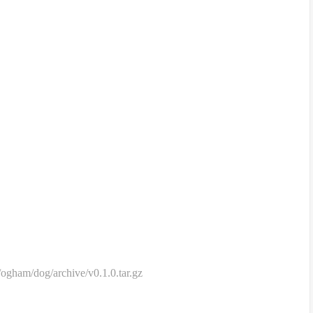
ogham/dog/archive/v0.1.0.tar.gz