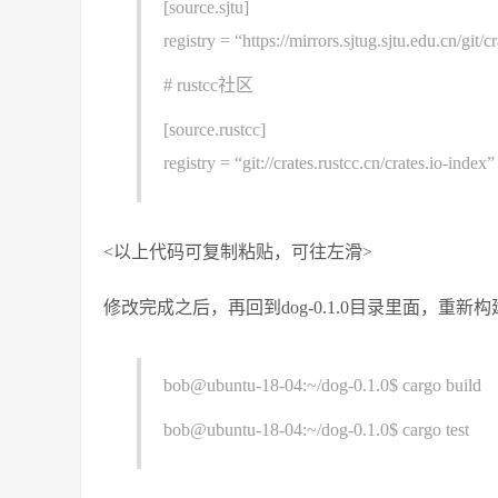
[source.sjtu]
registry = “https://mirrors.sjtug.sjtu.edu.cn/git/c
# rustcc社区
[source.rustcc]
registry = “git://crates.rustcc.cn/crates.io-index”
<以上代码可复制粘贴，可往左滑>
修改完成之后，再回到dog-0.1.0目录里面，重新
bob@ubuntu-18-04:~/dog-0.1.0$ cargo build
bob@ubuntu-18-04:~/dog-0.1.0$ cargo test