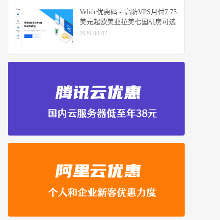
Velidc优惠码 - 高防VPS月付7.75
美元起欧美亚拉美七国机房可选
2026-08-07