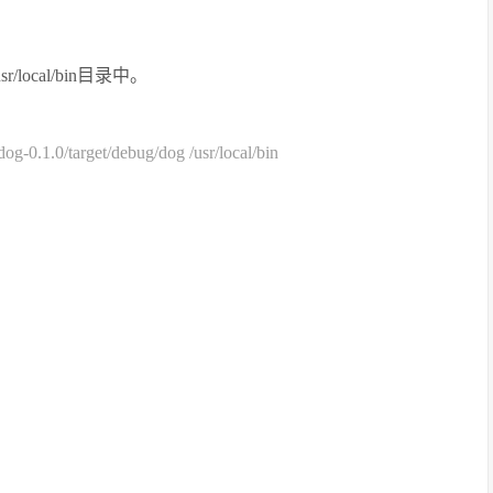
ocal/bin目录中。
g-0.1.0/target/debug/dog /usr/local/bin