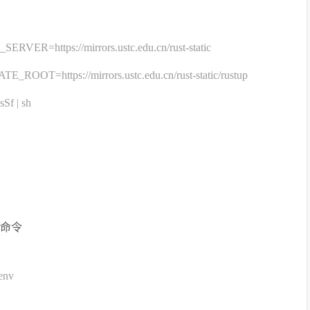
VER=https://mirrors.ustc.edu.cn/rust-static
OOT=https://mirrors.ustc.edu.cn/rust-static/rustup
sSf | sh
o命令
env