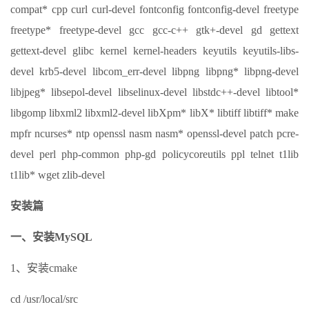
compat* cpp curl curl-devel fontconfig fontconfig-devel freetype
freetype* freetype-devel gcc gcc-c++ gtk+-devel gd gettext
gettext-devel glibc kernel kernel-headers keyutils keyutils-libs-
devel krb5-devel libcom_err-devel libpng libpng* libpng-devel
libjpeg* libsepol-devel libselinux-devel libstdc++-devel libtool*
libgomp libxml2 libxml2-devel libXpm* libX* libtiff libtiff* make
mpfr ncurses* ntp openssl nasm nasm* openssl-devel patch pcre-
devel perl php-common php-gd policycoreutils ppl telnet t1lib
t1lib* wget zlib-devel
安装篇
一、安装MySQL
1、安装cmake
cd /usr/local/src