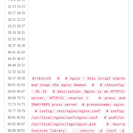
7 8 9 10 11
12 13 14 15
16 17 18 19
20 21 22 23
24 25 26 27
28 29 30 31
32 33 34 35
36 37 38 39
40 41 42 43
44 45 46 47
48 49 50 51
52 53 54 55
56 57 58 59
#!/bin/sh
#
# nginx - this script starts
60 61 62 63
and stops the nginx daemon
#
# chkconfig:
64 65 66 67
- 85 15
# description: Nginx is an HTTP(S)
68 69 70 71
server, HTTP(S) reverse \
# proxy and
72 73 74 75
IMAP/POP3 proxy server
# processname: nginx
76 77 78 79
# config: /etc/nginx/nginx.conf
# config:
80 81 82 83
/usr/local/nginx/conf/nginx.conf
# pidfile:
84 85 86 87
/usr/local/nginx/logs/nginx.pid
# Source
88 89 90 91
function library.
.
/etc/rc
.d
/init
.d