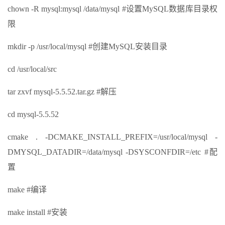
chown -R mysql:mysql /data/mysql #设置MySQL数据库目录权
限
mkdir -p /usr/local/mysql #创建MySQL安装目录
cd /usr/local/src
tar zxvf mysql-5.5.52.tar.gz #解压
cd mysql-5.5.52
cmake . -DCMAKE_INSTALL_PREFIX=/usr/local/mysql -
DMYSQL_DATADIR=/data/mysql -DSYSCONFDIR=/etc #配
置
make #编译
make install #安装