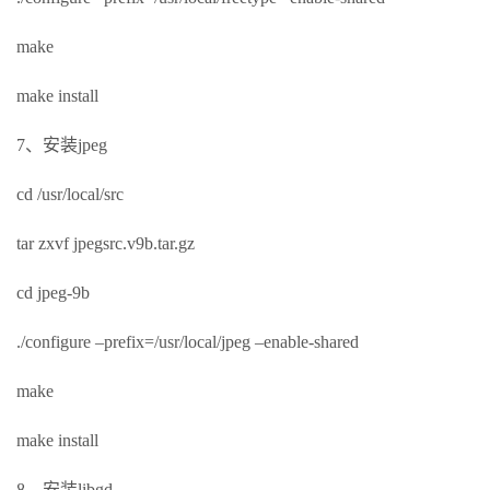
make
make install
7、安装jpeg
cd /usr/local/src
tar zxvf jpegsrc.v9b.tar.gz
cd jpeg-9b
./configure –prefix=/usr/local/jpeg –enable-shared
make
make install
8、安装libgd