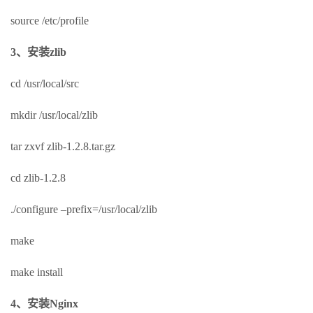
source /etc/profile
3、安装zlib
cd /usr/local/src
mkdir /usr/local/zlib
tar zxvf zlib-1.2.8.tar.gz
cd zlib-1.2.8
./configure –prefix=/usr/local/zlib
make
make install
4、安装Nginx