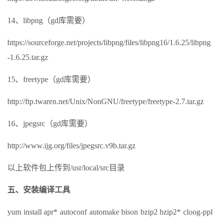
14、libpng（gd库需要）
https://sourceforge.net/projects/libpng/files/libpng16/1.6.25/libpng
-1.6.25.tar.gz
15、freetype（gd库需要）
http://ftp.twaren.net/Unix/NonGNU/freetype/freetype-2.7.tar.gz
16、jpegsrc（gd库需要）
http://www.ijg.org/files/jpegsrc.v9b.tar.gz
以上软件包上传到/usr/local/src目录
五、安装编译工具
yum install apr* autoconf automake bison bzip2 bzip2* cloog-ppl