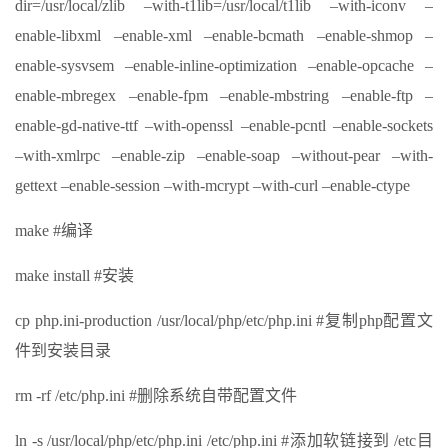
dir=/usr/local/zlib –with-t1lib=/usr/local/t1lib –with-iconv –
enable-libxml –enable-xml –enable-bcmath –enable-shmop –
enable-sysvsem –enable-inline-optimization –enable-opcache –
enable-mbregex –enable-fpm –enable-mbstring –enable-ftp –
enable-gd-native-ttf –with-openssl –enable-pcntl –enable-sockets
–with-xmlrpc –enable-zip –enable-soap –without-pear –with-
gettext –enable-session –with-mcrypt –with-curl –enable-ctype
make #编译
make install #安装
cp php.ini-production /usr/local/php/etc/php.ini #复制php配置文
件到安装目录
rm -rf /etc/php.ini #删除系统自带配置文件
ln -s /usr/local/php/etc/php.ini /etc/php.ini #添加软链接到 /etc目