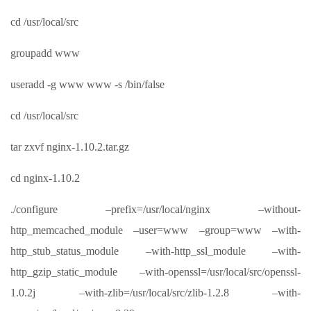
cd /usr/local/src
groupadd www
useradd -g www www -s /bin/false
cd /usr/local/src
tar zxvf nginx-1.10.2.tar.gz
cd nginx-1.10.2
./configure –prefix=/usr/local/nginx –without-
http_memcached_module –user=www –group=www –with-
http_stub_status_module –with-http_ssl_module –with-
http_gzip_static_module –with-openssl=/usr/local/src/openssl-
1.0.2j –with-zlib=/usr/local/src/zlib-1.2.8 –with-