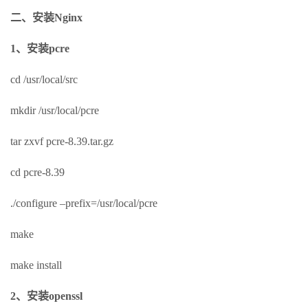
二、安装Nginx
1、安装pcre
cd /usr/local/src
mkdir /usr/local/pcre
tar zxvf pcre-8.39.tar.gz
cd pcre-8.39
./configure –prefix=/usr/local/pcre
make
make install
2、安装openssl