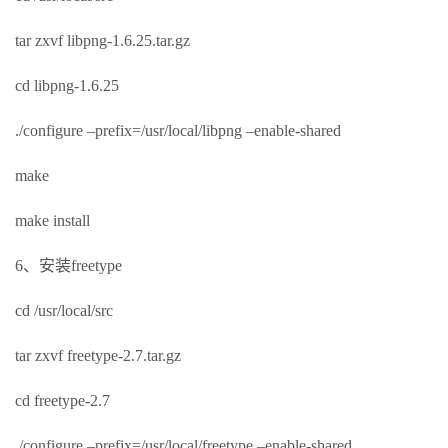
tar zxvf libpng-1.6.25.tar.gz
cd libpng-1.6.25
./configure –prefix=/usr/local/libpng –enable-shared
make
make install
6、安装freetype
cd /usr/local/src
tar zxvf freetype-2.7.tar.gz
cd freetype-2.7
./configure –prefix=/usr/local/freetype –enable-shared