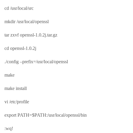
cd /usr/local/src
mkdir /usr/local/openssl
tar zxvf openssl-1.0.2j.tar.gz
cd openssl-1.0.2j
./config –prefix=/usr/local/openssl
make
make install
vi /etc/profile
export PATH=$PATH:/usr/local/openssl/bin
:wq!