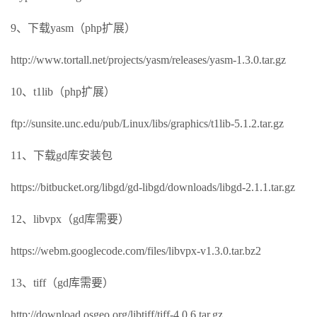
9、下载yasm（php扩展）
http://www.tortall.net/projects/yasm/releases/yasm-1.3.0.tar.gz
10、t1lib（php扩展）
ftp://sunsite.unc.edu/pub/Linux/libs/graphics/t1lib-5.1.2.tar.gz
11、下载gd库安装包
https://bitbucket.org/libgd/gd-libgd/downloads/libgd-2.1.1.tar.gz
12、libvpx（gd库需要）
https://webm.googlecode.com/files/libvpx-v1.3.0.tar.bz2
13、tiff（gd库需要）
http://download.osgeo.org/libtiff/tiff-4.0.6.tar.gz