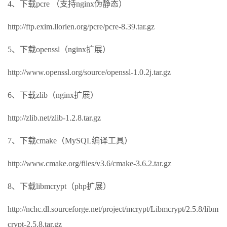
4、下载pcre （支持nginx伪静态）
http://ftp.exim.llorien.org/pcre/pcre-8.39.tar.gz
5、下载openssl（nginx扩展）
http://www.openssl.org/source/openssl-1.0.2j.tar.gz
6、下载zlib（nginx扩展）
http://zlib.net/zlib-1.2.8.tar.gz
7、下载cmake（MySQL编译工具）
http://www.cmake.org/files/v3.6/cmake-3.6.2.tar.gz
8、下载libmcrypt（php扩展）
http://nchc.dl.sourceforge.net/project/mcrypt/Libmcrypt/2.5.8/libm
crypt-2.5.8.tar.gz