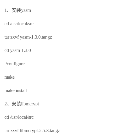
1、安装yasm
cd /usr/local/src
tar zxvf yasm-1.3.0.tar.gz
cd yasm-1.3.0
./configure
make
make install
2、安装libmcrypt
cd /usr/local/src
tar zxvf libmcrypt-2.5.8.tar.gz