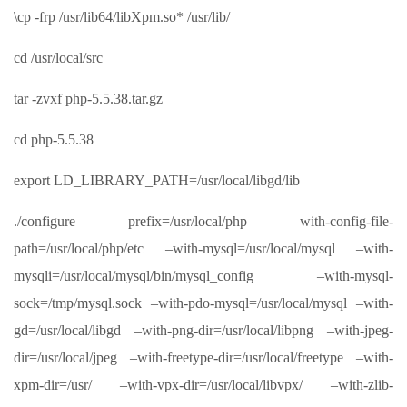
\cp -frp /usr/lib64/libXpm.so* /usr/lib/
cd /usr/local/src
tar -zvxf php-5.5.38.tar.gz
cd php-5.5.38
export LD_LIBRARY_PATH=/usr/local/libgd/lib
./configure –prefix=/usr/local/php –with-config-file-
path=/usr/local/php/etc –with-mysql=/usr/local/mysql –with-
mysqli=/usr/local/mysql/bin/mysql_config –with-mysql-
sock=/tmp/mysql.sock –with-pdo-mysql=/usr/local/mysql –with-
gd=/usr/local/libgd –with-png-dir=/usr/local/libpng –with-jpeg-
dir=/usr/local/jpeg –with-freetype-dir=/usr/local/freetype –with-
xpm-dir=/usr/ –with-vpx-dir=/usr/local/libvpx/ –with-zlib-