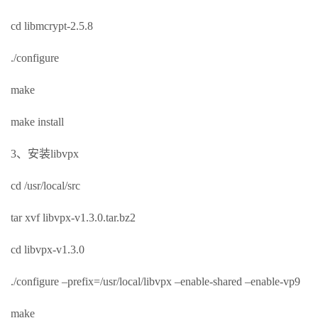
cd libmcrypt-2.5.8
./configure
make
make install
3、安装libvpx
cd /usr/local/src
tar xvf libvpx-v1.3.0.tar.bz2
cd libvpx-v1.3.0
./configure –prefix=/usr/local/libvpx –enable-shared –enable-vp9
make