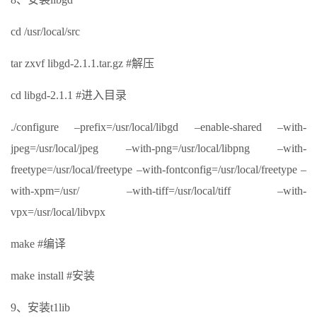
cd /usr/local/src
tar zxvf libgd-2.1.1.tar.gz #解压
cd libgd-2.1.1 #进入目录
./configure –prefix=/usr/local/libgd –enable-shared –with-
jpeg=/usr/local/jpeg –with-png=/usr/local/libpng –with-
freetype=/usr/local/freetype –with-fontconfig=/usr/local/freetype –
with-xpm=/usr/ –with-tiff=/usr/local/tiff –with-
vpx=/usr/local/libvpx
make #编译
make install #安装
9、安装t1lib