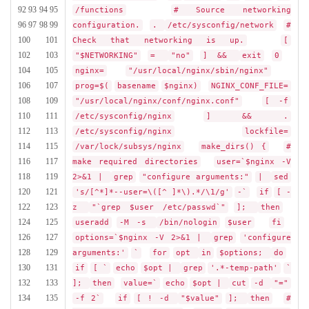
92 93 94 95
/functions
# Source networking
96 97 98 99
configuration.
.
/etc/sysconfig/network
#
100 101
Check that networking is up.
[
102 103
"$NETWORKING"
=
"no"
] &&
exit
0
104 105
nginx=
"/usr/local/nginx/sbin/nginx"
106 107
prog=$(
basename
$nginx)
NGINX_CONF_FILE=
108 109
"/usr/local/nginx/conf/nginx.conf"
[ -f
110 111
/etc/sysconfig/nginx
] && .
112 113
/etc/sysconfig/nginx
lockfile=
114 115
/var/lock/subsys/nginx
make_dirs() {
#
116 117
make required directories
user=`$nginx -V
118 119
2>&1 |
grep
"configure arguments:"
|
sed
120 121
's/[^*]*--user=\([^ ]*\).*/\1/g'
-`
if
[ -
122 123
z
"`grep $user /etc/passwd`"
];
then
124 125
useradd
-M -s
/bin/nologin
$user
fi
126 127
options=`$nginx -V 2>&1 |
grep
'configure
128 129
arguments:'
`
for
opt
in
$options;
do
130 131
if
[ `
echo
$opt |
grep
'.*-temp-path'
`
132 133
];
then
value=`
echo
$opt |
cut
-d
"="
134 135
-f 2`
if
[ ! -d
"$value"
];
then
#