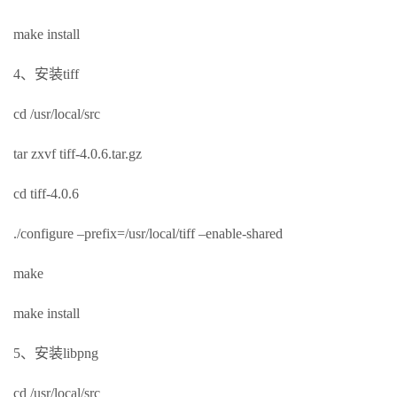
make install
4、安装tiff
cd /usr/local/src
tar zxvf tiff-4.0.6.tar.gz
cd tiff-4.0.6
./configure –prefix=/usr/local/tiff –enable-shared
make
make install
5、安装libpng
cd /usr/local/src