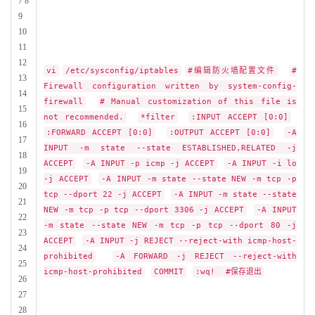
7 8
9
10
11
12
vi
/etc/sysconfig/iptables
#编辑防火墙配置文件
#
13
Firewall configuration written by system-config-
14
firewall
# Manual customization of this file is
15
not recommended.
*filter
:INPUT ACCEPT [0:0]
16
:FORWARD ACCEPT [0:0]
:OUTPUT ACCEPT [0:0]
-A
17
INPUT -m state --state ESTABLISHED,RELATED -j
18
ACCEPT
-A INPUT -p icmp -j ACCEPT
-A INPUT -i lo
19
-j ACCEPT
-A INPUT -m state --state NEW -m tcp -p
20
tcp --dport 22 -j ACCEPT
-A INPUT -m state --state
21
NEW -m tcp -p tcp --dport 3306 -j ACCEPT
-A INPUT
22
-m state --state NEW -m tcp -p tcp --dport 80 -j
23
ACCEPT
-A INPUT -j REJECT --reject-with icmp-host-
24
prohibited
-A FORWARD -j REJECT --reject-with
25
icmp-host-prohibited
COMMIT
:wq!
#保存退出
26
27
28