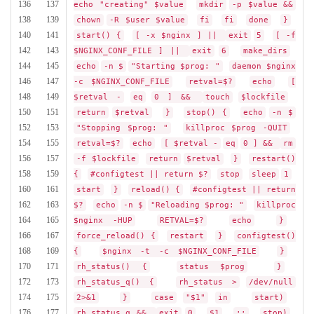
136 137
echo "creating" $value
mkdir
-p $value &&
138 139
chown
-R $user $value
fi
fi
done
}
140 141
start() {
[ -x $nginx ] ||
exit
5
[ -f
142 143
$NGINX_CONF_FILE ] ||
exit
6
make_dirs
144 145
echo
-n $
"Starting $prog: "
daemon $nginx
146 147
-c $NGINX_CONF_FILE
retval=$?
echo
[
148 149
$retval -
eq
0 ] &&
touch
$lockfile
150 151
return
$retval
}
stop() {
echo
-n $
152 153
"Stopping $prog: "
killproc $prog -QUIT
154 155
retval=$?
echo
[ $retval -
eq
0 ] &&
rm
156 157
-f $lockfile
return
$retval
}
restart()
158 159
{
#configtest || return $?
stop
sleep
1
160 161
start
}
reload() {
#configtest || return
162 163
$?
echo
-n $
"Reloading $prog: "
killproc
164 165
$nginx -HUP
RETVAL=$?
echo
}
166 167
force_reload() {
restart
}
configtest()
168 169
{
$nginx -t -c $NGINX_CONF_FILE
}
170 171
rh_status() {
status $prog
}
172 173
rh_status_q() {
rh_status >
/dev/null
174 175
2>&1
}
case
"$1"
in
start)
176 177
rh_status_q &&
exit
0
$1
;;
stop)