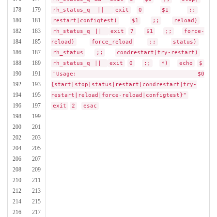
178 179
rh_status_q ||
exit
0
$1
;;
180 181
restart|configtest)
$1
;;
reload)
182 183
rh_status_q ||
exit
7
$1
;;
force-
184 185
reload)
force_reload
;;
status)
186 187
rh_status
;;
condrestart|try-restart)
188 189
rh_status_q ||
exit
0
;;
*)
echo
$
190 191
"Usage: $0
192 193
{start|stop|status|restart|condrestart|try-
194 195
restart|reload|force-reload|configtest}"
196 197
exit
2
esac
198 199
200 201
202 203
204 205
206 207
208 209
210 211
212 213
214 215
216 217