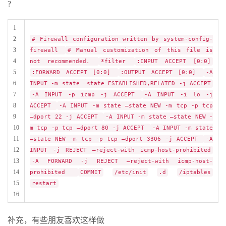
?
1
2
# Firewall configuration written by system-config-
3
firewall
# Manual customization of this file is
4
not recommended.
*filter
:INPUT ACCEPT [0:0]
5
:FORWARD ACCEPT [0:0]
:OUTPUT ACCEPT [0:0]
-A
6
INPUT -m state –state ESTABLISHED,RELATED -j ACCEPT
7
-A INPUT -p icmp -j ACCEPT
-A INPUT -i lo -j
8
ACCEPT
-A INPUT -m state –state NEW -m tcp -p tcp
9
–dport 22 -j ACCEPT
-A INPUT -m state –state NEW -
10
m tcp -p tcp –dport 80 -j ACCEPT
-A INPUT -m state
11
–state NEW -m tcp -p tcp –dport 3306 -j ACCEPT
-A
12
INPUT -j REJECT –reject-with icmp-host-prohibited
13
-A FORWARD -j REJECT –reject-with icmp-host-
14
prohibited
COMMIT
/etc/init
.d
/iptables
15
restart
16
补充，有些朋友喜欢这样做