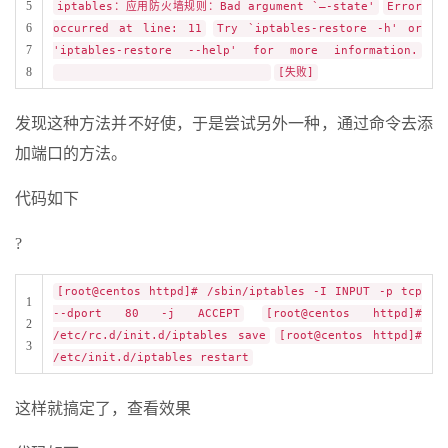
5
iptables：应用防火墙规则：Bad argument `–-state'
Error
6
occurred at line: 11
Try `iptables-restore -h' or
7
'iptables-restore --help' for more information.
8
[失败]
发现这种方法并不好使，于是尝试另外一种，通过命令去添
加端口的方法。
代码如下
?
[root@centos httpd]# /sbin/iptables -I INPUT -p tcp
1
--dport 80 -j ACCEPT
[root@centos httpd]#
2
/etc/rc.d/init.d/iptables save
[root@centos httpd]#
3
/etc/init.d/iptables restart
这样就搞定了，查看效果