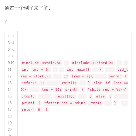
通过一个例子来了解：
?
1 2
3 4
5 6
7 8
9 10
#include <stdio.h>
#include <unistd.h>
11
int
tmp = 3;
int
main()
{
pid_t
12
res = vfork();
if
(res < 0){
perror
(
13
"vfork"
);
_exit();
}
else
if
(res ==
14
0){
tmp = 10;
printf
(
"child res = %d\n"
15
,tmp);
_exit(0);
}
else
{
16
printf
(
"father res = %d\n"
,tmp);
}
17
return
0;
}
18
19
20