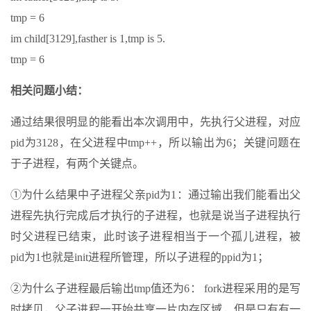
tmp = 6
im child[3129],fasther is 1,tmp is 5.
tmp = 6
相关问题小结：
通过结果很明显的能看出本次调用中，先执行父进程，对应
pid为3128，在父进程中tmp++，所以输出为6；关键问题在
于子进程，有两个关键点。
①为什么结果中子进程父亲pid为1：通过输出我们能看出父
进程先执行完成后才执行的子进程，也就是说当子进程执行
时父进程已结束，此时该子进程相当于一个孤儿进程，被
pid为1也就是init进程所管理，所以子进程的ppid为1；
②为什么子进程最后输出tmp值还为6： fork进程采用的是写
时拷贝，父子进程一开始共享一片内存区域，但是只有有一