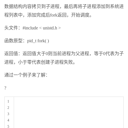
数据结构内容拷贝到子进程，最后再将子进程添加到系统进
程列表中，添加完成后fork返回，开始调度。
头文件：#include < unistd.h >
函数原型：pid_t fork( )
返回值：返回值大于0则当前进程为父进程，等于0代表为子
进程，小于零代表创建子进程失败。
通过一个例子来了解：
?
1
2
3
4
5