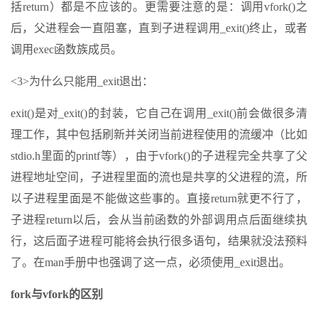
括return）都是不应该的。更需要注意的是：调用vfork()之
后，父进程会一直阻塞，直到子进程调用_exit()终止，或者
调用exec函数族成员。
<3>为什么只能用_exit退出：
exit()是对_exit()的封装，它自己在调用_exit()前会做很多清
理工作，其中包括刷新并关闭当前进程使用的流缓冲（比如
stdio.h里面的printf等），由于vfork()的子进程完全共享了父
进程地址空间，子进程里面的流也是共享的父进程的流，所
以子进程里面是不能做这些事的。直接return就更不行了，
子进程return以后，会从当前函数的外部调用点后面继续执
行，这后面子进程可能将会执行很多语句，结果就没法预料
了。在man手册中也强调了这一点，必须使用_exit退出。
fork与vfork的区别