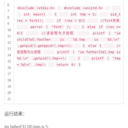
6
#include <stdio.h>
#include <unistd.h>
7
int
main()
{
int
tmp = 5;
pid_t
8
res = fork();
if
(res < 0){
//fork失败
9
perror
(
"fork"
);
}
else
if
(res ==
10
0){
//该进程为子进程
printf
(
"im
11
child[%d],fasther is %d,tmp is %d.\n"
12
,getpid(),getppid(),tmp++);
}
else
{
//
13
该进程为父进程
printf
(
"im father[%d],tmp is
14
%d.\n"
,getpid(),tmp++);
}
printf
(
"tmp
15
= %d\n"
,tmp);
return
0;
}
16
17
18
19
20
21
运行结果：
im father[3128],tmp is 5.