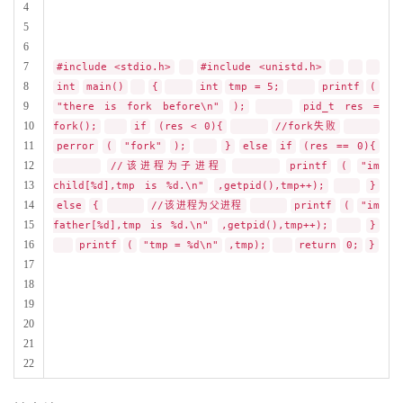
4
5
6
7
#include <stdio.h>
#include <unistd.h>
8
int
main()
{
int
tmp = 5;
printf
(
9
"there is fork before\n"
);
pid_t res =
10
fork();
if
(res < 0){
//fork失败
11
perror
(
"fork"
);
}
else
if
(res == 0){
12
//该进程为子进程
printf
(
"im
13
child[%d],tmp is %d.\n"
,getpid(),tmp++);
}
14
else
{
//该进程为父进程
printf
(
"im
15
father[%d],tmp is %d.\n"
,getpid(),tmp++);
}
16
printf
(
"tmp = %d\n"
,tmp);
return
0;
}
17
18
19
20
21
22