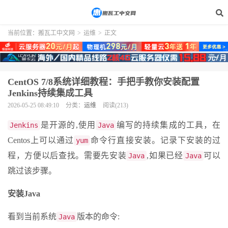
当前位置：
搬瓦工中文网
>
运维
>
正文
CentOS 7/8系统详细教程：手把手教你安装配置
Jenkins持续集成工具
2026-05-25 08:49:10
分类：
运维
阅读(213)
是开源的,使用
编写的持续集成的工具，在
Jenkins
Java
Centos上可以通过
命令行直接安装。记录下安装的过
yum
程，方便以后查找。需要先安装
,如果已经
可以
Java
Java
跳过该步骤。
安装Java
看到当前系统
版本的命令:
Java