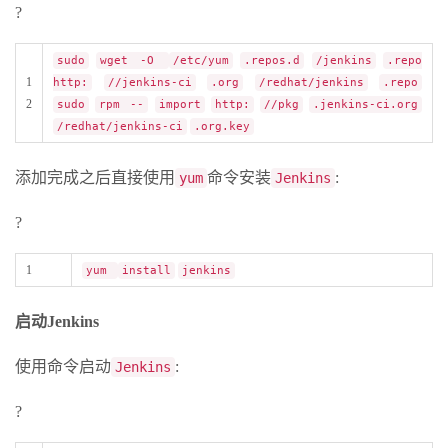
?
sudo
wget -O
/etc/yum
.repos.d
/jenkins
.repo
1
http:
//jenkins-ci
.org
/redhat/jenkins
.repo
2
sudo
rpm --
import
http:
//pkg
.jenkins-ci.org
/redhat/jenkins-ci
.org.key
添加完成之后直接使用
命令安装
:
yum
Jenkins
?
1
yum
install
jenkins
启动Jenkins
使用命令启动
:
Jenkins
?