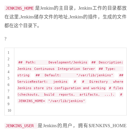
是Jenkins的主目录，Jenkins工作的目录都放
JENKINS_HOME
在这里,Jenkins储存文件的地址,Jenkins的插件，生成的文件
都在这个目录下。
?
1
2
## Path: Development/Jenkins
## Description:
3
Jenkins Continuous Integration Server
## Type:
4
string
## Default: "/var/lib/jenkins"
##
5
ServiceRestart: jenkins
#
# Directory where
6
Jenkins store its configuration and working
# files
7
(checkouts, build reports, artifacts, ...).
#
8
JENKINS_HOME=
"/var/lib/jenkins"
9
10
是Jenkins的用户，拥有$JENKINS_HOME
JENKINS_USER