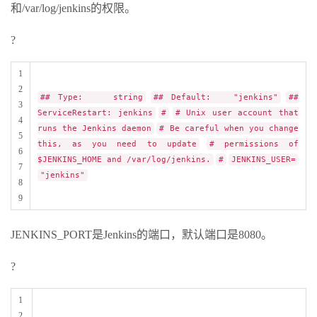
和/var/log/jenkins的权限。
?
1
2
## Type: string
## Default: "jenkins"
##
3
ServiceRestart: jenkins
#
# Unix user account that
4
runs the Jenkins daemon
# Be careful when you change
5
this, as you need to update
# permissions of
6
$JENKINS_HOME and /var/log/jenkins.
#
JENKINS_USER=
7
"jenkins"
8
9
JENKINS_PORT是Jenkins的端口，默认端口是8080。
?
1
2