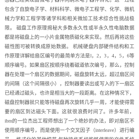
包含了自旋电子学、材料科学、微电子工程学、化学、微机
械力学和工程学等诸学科和相关微加工技术综合性挑战极
限。 磁盘工作原理揭秘大多数永久性或半永久性电脑数据
都是将磁盘上的一小片金属物质磁化来实现。然后再将这些
磁性图可被转换成原始数据。 机械硬盘内部硬件结构和工
作原理详解给扇区编号的最简单方法是l，2，3，4，5，6等
顺序编号。如果扇区按顺序绕着磁道依次编号，那么，控制
器在处理一个扇区的数据期间，磁盘旋转太远，超过扇区间
的间隔（这个间隔很小），控制器要读出或写入的下一扇区
已经通过磁头，也许是相当大的一段距离。在这种情况下，
磁盘控制器就只能等待磁盘再次旋转几乎一周，才能使得需
要的扇区到达磁头下面。这就很浪费时间了。许多年前，
ibm的一位杰出工程师想出了一个绝妙的办法，即对扇区不
使用顺序编号，而是使用一个交叉因子（interleave）进行编