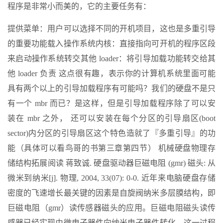
程序是非常小而美的，它的主要任务有：
提供菜单：用户可以选择不同的开机项目，这也是多重引导
的重要功能载入操作系统内核：直接指向可开机的程序区段
来启动操作系统转交其他 loader：将引导加载功能转交给其
他 loader 负责 这点很有趣，表示你的计算机系统里面可能
具有两个以上的引导加载程序有可能吗？我们的硬盘不是只
有一个 mbr 而已？是这样，但是引导加载程序除了可以安
装在 mbr 之外， 还可以安装在每个分区的引导扇区(boot
sector)内分区的引导扇区这个特色造就了『多重引导』的功
能（具体可以看鸟哥的书第三章第四节） 机械硬盘物理存
储结构拓展阅读 蒋致诚. 硬盘驱动器巨磁电阻 (gmr) 磁头: 从
微米到纳米[j]. 物理, 2004, 33(07): 0-0. 近年来电脑硬盘存储
密度的飞速增长最关键的因素是自旋阀纳米多层膜结构，即
巨磁电阻（gmr）读传感器磁头的应用。巨磁电阻磁头读传
感器已经实现由微电子器件向纳米电子器件转化，这一过程