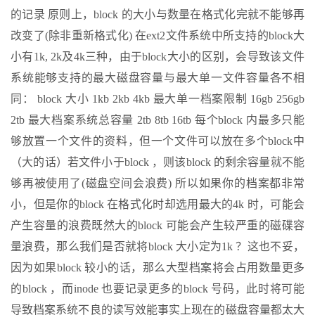
的记录 原则上，block 的大小与数量在格式化完就不能够再
改变了(除非重新格式化) 在ext2文件系统中所支持的block大
小有1k, 2k及4k三种，由于block大小的区别，会导致该文件
系统能够支持的最大磁盘容量与最大单一文件容量各不相
同： block 大小 1kb 2kb 4kb 最大单一档案限制 16gb 256gb
2tb 最大档案系统总容量 2tb 8tb 16tb 每个block 内最多只能
够放置一个文件的资料，但一个文件可以放在多个block中
（大的话）若文件小于block ，则该block 的剩余容量就不能
够再被使用了(磁盘空间会浪费) 所以如果你的档案都非常
小，但是你的block 在格式化时却选用最大的4k 时，可能会
产生容量的浪费既然大的block 可能会产生较严重的磁碟容
量浪费，那么我们是否就将block 大小定为1k ？这也不妥，
因为如果block 较小的话，那么大型档案将会占用数量更多
的block ，而inode 也要记录更多的block 号码，此时将可能
导致档案系统不良的读写效能事实上现在的磁盘容量都太大