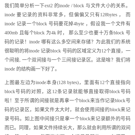
我们简单分析一下ext2 的inode / block 与文件大小的关系。
inode 要记录的资料非常多，但偏偏又只有128bytes ， 而
inode 记录一个block 号码要花掉4byte ，假设我一个文件有
400mb 且每个block 为4k 时， 那么至少也要十万条block 号
码的记录！inode 哪有这么多空间来存储？为此我们的系统
很聪明的将inode 记录block 号码的区域定义为12个直接，一
个间接, 一个双间接与一个三间接记录区。这是啥？我们将
inode 的结构画一下好了。
上图最左边为inode本身(128 bytes)，里面有12个直接指向
block号码的对照，这12条记录就能够直接取得block号码
啦！至于所谓的间接就是再拿一个block来当作记录block号
码的记录区，如果文件太大时，就会使用间接的block来记
录号码。如上图中间接只是拿一个block来记录额外的号码
而已。同理，如果文件持续长大，那么就会利用所谓的双间