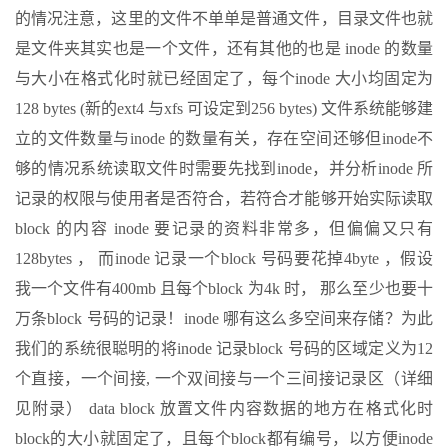
的情况注意，这里的文件不单单是普通文件，目录文件也就
是文件夹其实也是一个文件，还有其他的也是 inode 的数量
与大小在格式化时就已经固定了，每个inode 大小均固定为
128 bytes (新的ext4 与xfs 可设定到256 bytes) 文件系统能够建
立的文件数量与inode 的数量有关，存在空间还够但inode不
够的情况系统读取文件时需要先找到inode，并分析inode 所
记录的权限与使用者是否符合，若符合才能够开始实际读取
block 的内容 inode 要记录的资料非常多，但偏偏又只有
128bytes ， 而inode 记录一个block 号码要花掉4byte ，假设
我一个文件有400mb 且每个block 为4k 时， 那么至少也要十
万条block 号码的记录！inode 哪有这么多空间来存储？为此
我们的系统很聪明的将inode 记录block 号码的区域定义为12
个直接，一个间接, 一个双间接与一个三间接记录区（详细
见附录） data block 放置文件内容数据的地方在格式化时
block的大小就固定了，且每个block都有编号，以方便inode