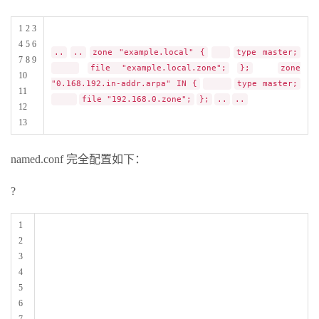
1 2 3
4 5 6
..
..
zone "example.local" {
type master;
7 8 9
file "example.local.zone";
};
zone
10
"0.168.192.in-addr.arpa" IN {
type master;
11
file "192.168.0.zone";
};
..
..
12
13
named.conf 完全配置如下：
?
1
2
3
4
5
6