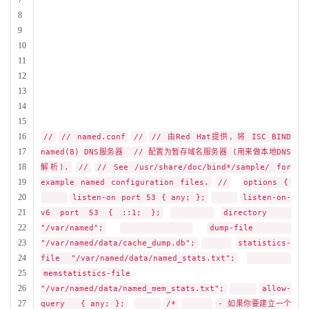
7
8
9
10
11
12
13
14
15
16
//
// named.conf
//
// 由Red Hat提供，将 ISC BIND
17
named(8) DNS服务器
// 配置为暂存域名服务器 (用来做本地DNS
18
解析).
//
// See /usr/share/doc/bind*/sample/ for
19
example named configuration files.
//
options {
20
listen-on port 53 { any; };
listen-on-
21
v6 port 53 { ::1; };
directory
22
"/var/named";
dump-file
23
"/var/named/data/cache_dump.db";
statistics-
24
file "/var/named/data/named_stats.txt";
25
memstatistics-file
26
"/var/named/data/named_mem_stats.txt";
allow-
27
query { any; };
/*
- 如果你要建立一个