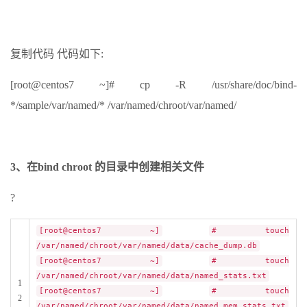
复制代码 代码如下:
[root@centos7 ~]# cp -R /usr/share/doc/bind-
*/sample/var/named/* /var/named/chroot/var/named/
3、在bind chroot 的目录中创建相关文件
?
[root@centos7 ~]
# touch
/var/named/chroot/var/named/data/cache_dump.db
[root@centos7 ~]
# touch
/var/named/chroot/var/named/data/named_stats.txt
1
[root@centos7 ~]
# touch
2
/var/named/chroot/var/named/data/named_mem_stats.txt