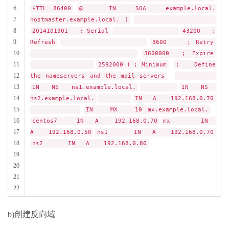
6
$TTL 86400
@ IN SOA example.local.
7
hostmaster.example.local. (
8
2014101901 ; Serial
43200 ;
9
Refresh
3600 ; Retry
10
3600000 ; Expire
11
2592000 ) ; Minimum
; Define
12
the nameservers and the mail servers
13
IN NS ns1.example.local.
IN NS
14
ns2.example.local.
IN A 192.168.0.70
15
IN MX 10 mx.example.local.
16
centos7 IN A 192.168.0.70
mx IN
17
A 192.168.0.50
ns1 IN A 192.168.0.70
18
ns2 IN A 192.168.0.80
19
20
21
22
b)创建反向域