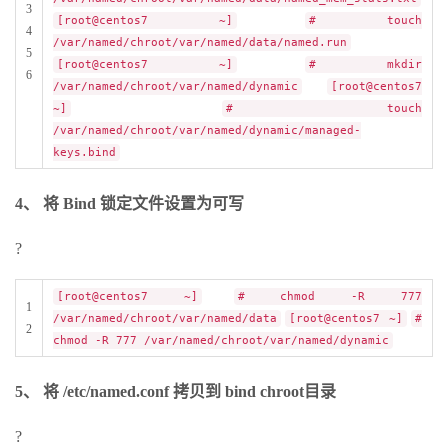
3
[root@centos7 ~]
# touch
4
/var/named/chroot/var/named/data/named.run
5
[root@centos7 ~]
# mkdir
6
/var/named/chroot/var/named/dynamic
[root@centos7
~]
# touch
/var/named/chroot/var/named/dynamic/managed-
keys.bind
4、 将 Bind 锁定文件设置为可写
?
[root@centos7 ~]
# chmod -R 777
1
/var/named/chroot/var/named/data
[root@centos7 ~]
#
2
chmod -R 777 /var/named/chroot/var/named/dynamic
5、 将 /etc/named.conf 拷贝到 bind chroot目录
?