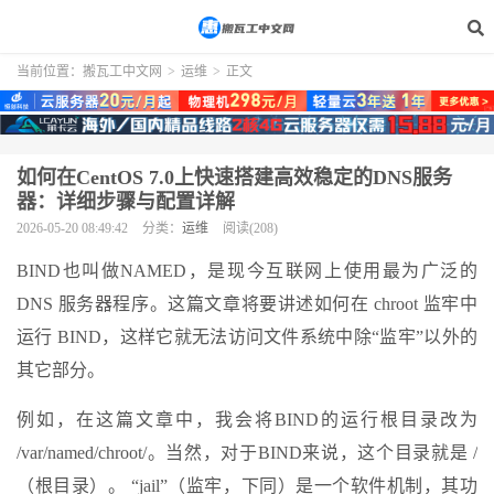
当前位置：
搬瓦工中文网
>
运维
>
正文
如何在CentOS 7.0上快速搭建高效稳定的DNS服务
器：详细步骤与配置详解
2026-05-20 08:49:42
分类：
运维
阅读(208)
BIND也叫做NAMED，是现今互联网上使用最为广泛的
DNS 服务器程序。这篇文章将要讲述如何在 chroot 监牢中
运行 BIND，这样它就无法访问文件系统中除“监牢”以外的
其它部分。
例如，在这篇文章中，我会将BIND的运行根目录改为
/var/named/chroot/。当然，对于BIND来说，这个目录就是 /
（根目录）。 “jail”（监牢，下同）是一个软件机制，其功