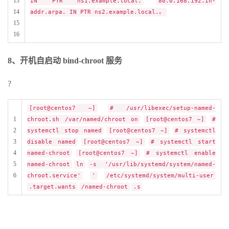
13
IN PTR ns1.example.local.
80.0.168.192.in-
14
addr.arpa. IN PTR ns2.example.local.。
15
16
8、开机自启动 bind-chroot 服务
?
[root@centos7 ~]
# /usr/libexec/setup-named-
1
chroot.sh /var/named/chroot on
[root@centos7 ~]
#
2
systemctl stop named
[root@centos7 ~]
# systemctl
3
disable named
[root@centos7 ~]
# systemctl start
4
named-chroot
[root@centos7 ~]
# systemctl enable
5
named-chroot
ln
-s
'/usr/lib/systemd/system/named-
6
chroot.service'
'
/etc/systemd/system/multi-user
.target.wants
/named-chroot
.s