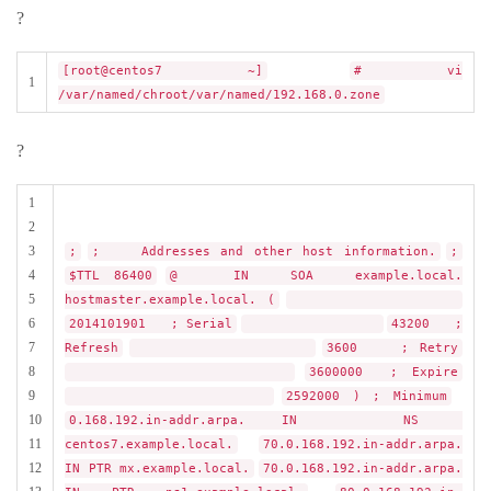
?
[root@centos7 ~]
# vi
1
/var/named/chroot/var/named/192.168.0.zone
?
1
2
3
;
; Addresses and other host information.
;
4
$TTL 86400
@ IN SOA example.local.
5
hostmaster.example.local. (
6
2014101901 ; Serial
43200 ;
7
Refresh
3600 ; Retry
8
3600000 ; Expire
9
2592000 ) ; Minimum
10
0.168.192.in-addr.arpa. IN NS
11
centos7.example.local.
70.0.168.192.in-addr.arpa.
12
IN PTR mx.example.local.
70.0.168.192.in-addr.arpa.