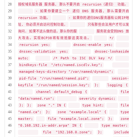
28
授权域名服务器 服务器, 那么不要开启 recursion（递归） 功能。
29
- 如果你要建立一个 递归 DNS 服务器, 那么需要开启
30
recursion 功能。
- 如果你的递归DNS服务器有公网IP地
31
址, 你必须开启访问控制功能，
只有那些合法用户才可以发
32
询问. 如果不这么做的话，那么你的服
服务就会受到DNS 放
33
大攻击。实现BCP38将有效抵御这类攻击。
*/
34
recursion yes;
dnssec-enable yes;
35
dnssec-validation yes;
dnssec-lookaside
36
auto;
/* Path to ISC DLV key */
37
bindkeys-file "/etc/named.iscdlv.key";
38
managed-keys-directory "/var/named/dynamic";
39
pid-file "/run/named/named.pid";
session-
40
keyfile "/run/named/session.key";
};
logging {
41
channel default_debug {
file
42
"data/named.run";
severity dynamic;
43
};
};
zone "." IN {
type hint;
file
44
"named.ca";
};
zone "example.local" {
type
45
master;
file "example.local.zone";
};
zone
46
"0.168.192.in-addr.arpa" IN {
type master;
47
file "192.168.0.zone";
};
include