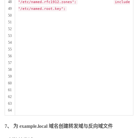
48
"/etc/named.rfc1912.zones";
include
49
"/etc/named.root.key";
50
51
52
53
54
55
56
57
58
59
60
61
62
63
64
7、 为 example.local 域名创建转发域与反向域文件