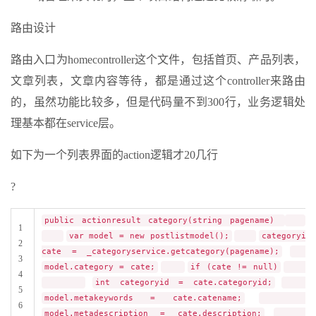
路由设计
路由入口为homecontroller这个文件，包括首页、产品列表，
文章列表，文章内容等待，都是通过这个controller来路由
的，虽然功能比较多，但是代码量不到300行，业务逻辑处
理基本都在service层。
如下为一个列表界面的action逻辑才20几行
?
public actionresult category(string pagename)
1
var model = new postlistmodel();
categoryin
2
cate = _categoryservice.getcategory(pagename);
3
model.category = cate;
if (cate != null)
4
int categoryid = cate.categoryid;
5
model.metakeywords = cate.catename;
6
model.metadescription = cate.description;