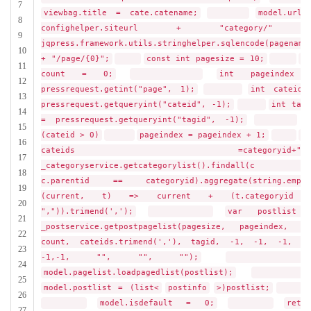
7
viewbag.title = cate.catename;
model.url 
8
confighelper.siteurl + "category/" 
9
jqpress.framework.utils.stringhelper.sqlencode(pagename
10
+ "/page/{0}";
const int pagesize = 10;
i
11
count = 0;
int pageindex 
12
pressrequest.getint("page", 1);
int cateid 
13
pressrequest.getqueryint("cateid", -1);
int tagi
14
= pressrequest.getqueryint("tagid", -1);
i
15
(cateid > 0)
pageindex = pageindex + 1;
v
16
cateids =categoryid+","
17
_categoryservice.getcategorylist().findall(c =
18
c.parentid == categoryid).aggregate(string.empty
19
(current, t) => current + (t.categoryid 
20
",")).trimend(',');
var postlist 
21
_postservice.getpostpagelist(pagesize, pageindex, ou
22
count, cateids.trimend(','), tagid, -1, -1, -1, -1
23
-1,-1, "", "", "");
24
model.pagelist.loadpagedlist(postlist);
25
model.postlist = (list<
postinfo
>)postlist;
26
model.isdefault = 0;
retu
27