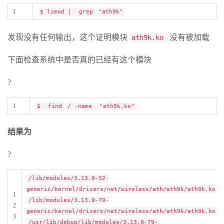
1
$ lsmod |
grep
"ath9k"
发现没有任何输出，这个证明模块
没有被加载
ath9k.ko
下面检查系统中是否真的已经有这个模块
?
1
$
find
/ -name
"ath9k.ko"
结果为
?
/lib/modules/3.13.0-32-
generic/kernel/drivers/net/wireless/ath/ath9k/ath9k.ko
1
/lib/modules/3.13.0-79-
2
generic/kernel/drivers/net/wireless/ath/ath9k/ath9k.ko
3
/usr/lib/debug/lib/modules/3.13.0-79-