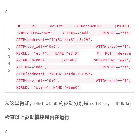
?
# PCI device 0x10ec:0x8168 (r8169)
SUBSYSTEM=="net", ACTION=="add", DRIVERS=="?*",
ATTR{address}=="54:53:ed:31:c3:29",
1
ATTR{dev_id}=="0x0", ATTR{type}=="1",
2
KERNEL=="eth*", NAME="eth0"
# PCI device
3
0x168c:0x0032 (ath9k)
SUBSYSTEM=="net",
4
ACTION=="add", DRIVERS=="?*",
5
ATTR{address}=="08:3e:8e:d8:10:95",
ATTR{dev_id}=="0x0", ATTR{type}=="1",
KERNEL=="wlan*", NAME="wlan0"
从这里得知，eth0, wlan0 的驱动分别是 r8169.ko， ath9k.ko
检查以上驱动模块是否在运行
?