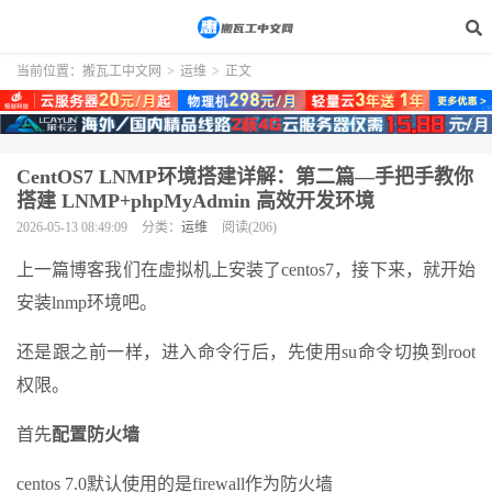
当前位置：
搬瓦工中文网
>
运维
>
正文
CentOS7 LNMP环境搭建详解：第二篇—手把手教你
搭建 LNMP+phpMyAdmin 高效开发环境
2026-05-13 08:49:09
分类：
运维
阅读(206)
上一篇博客我们在虚拟机上安装了centos7，接下来，就开始
安装lnmp环境吧。
还是跟之前一样，进入命令行后，先使用su命令切换到root
权限。
首先
配置防火墙
centos 7.0默认使用的是firewall作为防火墙