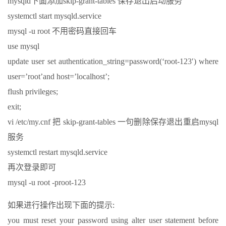
mysqld下面添加skip-grant-tables 保存退出启动服务
systemctl start mysqld.service
mysql -u root 不用密码直接回车
use mysql
update user set authentication_string=password(‘root-123′) where
user=’root’and host=’localhost’;
flush privileges;
exit;
vi /etc/my.cnf 把 skip-grant-tables 一句删除保存退出重启mysql
服务
systemctl restart mysqld.service
再次登录即可
mysql -u root -proot-123
如果进行操作出现下面的提示:
you must reset your password using alter user statement before