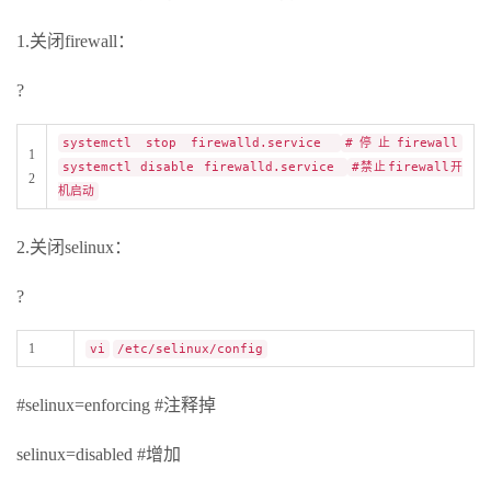
1.关闭firewall：
?
systemctl stop firewalld.service
#停止firewall
1
systemctl disable firewalld.service
#禁止firewall开
2
机启动
2.关闭selinux：
?
1
vi
/etc/selinux/config
#selinux=enforcing #注释掉
selinux=disabled #增加