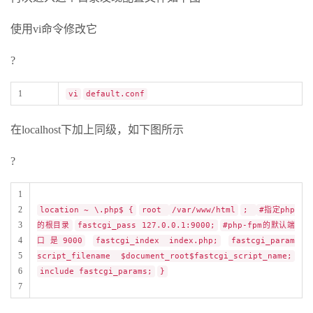
使用vi命令修改它
?
1
vi
default.conf
在localhost下加上同级，如下图所示
?
1
2
location ~ \.php$ {
root
/var/www/html
;
#指定php
3
的根目录
fastcgi_pass 127.0.0.1:9000;
#php-fpm的默认端
4
口是9000
fastcgi_index index.php;
fastcgi_param
5
script_filename $document_root$fastcgi_script_name;
6
include fastcgi_params;
}
7