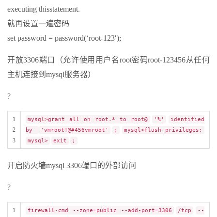
executing thisstatement.
就再设置一遍密码
set password = password(‘root-123′);
开放3306端口（允许使用用户名root密码root-123456从任何
主机连接到mysql服务器）
?
1
mysql>grant all on root.* to root@
'%'
identified
2
by
'vmroot!@#456vmroot'
;
mysql>flush privileges;
3
mysql>
exit
;
开启防火墙mysql 3306端口的外部访问
?
1
firewall-cmd --zone=public --add-port=3306
/tcp
--