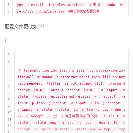
1
yum
install
iptables-services
#安装
sudo
vi
2
/etc/sysconfig/iptables
#编辑防火墙配置文件
配置文件更改如下：
?
1
2
3
# firewall configuration written by system-config-
4
firewall
# manual customization of this file is not
5
recommended.
*filter
:input accept [0:0]
:forward
6
accept [0:0]
:output accept [0:0]
-a input -m
7
state --state established,related -j accept
-a
8
input -p icmp -j accept
-a input -i lo -j accept
-
9
a input -m state --state new -m tcp -p tcp --dport
10
22 -j accept
//
下面是编辑添加的部分
-a input -m
11
state --state new -m tcp -p tcp --dport 80 -j
12
accept
-a input -m state --state new -m tcp -p tcp
13