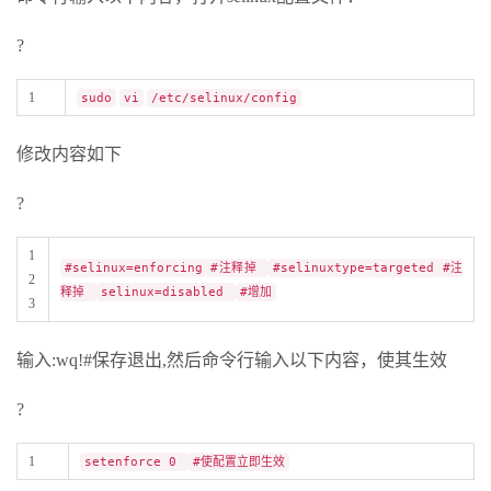
?
1
sudo
vi
/etc/selinux/config
修改内容如下
?
1
#selinux=enforcing #注释掉
#selinuxtype=targeted #注
2
释掉
selinux=disabled
#增加
3
输入:wq!#保存退出,然后命令行输入以下内容，使其生效
?
1
setenforce 0
#使配置立即生效