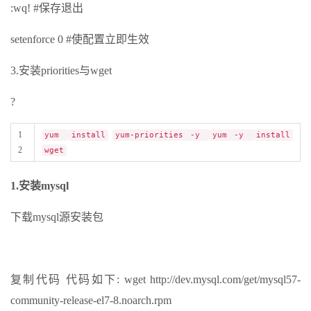
:wq! #保存退出
setenforce 0 #使配置立即生效
3.安装priorities与wget
?
1
yum
install
yum-priorities -y
yum -y
install
2
wget
1.安装mysql
下载mysql源安装包
复制代码 代码如下: wget http://dev.mysql.com/get/mysql57-
community-release-el7-8.noarch.rpm