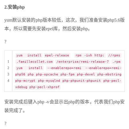
2.安装php
yum默认安装的php版本较低，这次，我们准备安装php5.6版
本，所以需要先安装epel库，然后安装php。
?
yum
install
epel-release
rpm -ivh http:
//rpms
1
.famillecollet.com
/enterprise/remi-release-7
.rpm
2
yum
install
--enablerepo=remi --enablerepo=remi-
3
php56 php php-opcache php-fpm php-devel php-mbstring
4
php-mcrypt php-mysqlnd php-phpunit-phpunit php-pecl-
xdebug php-pecl-xhprof
安装完成后键入php -v会显示出php的版本，代表我们php安
装完成了。
?