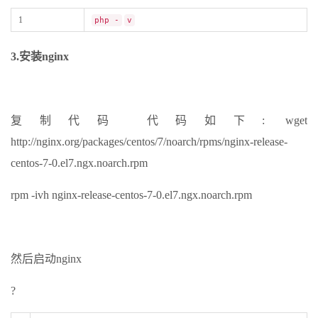
1
php -
v
3.安装nginx
复制代码 代码如下: wget
http://nginx.org/packages/centos/7/noarch/rpms/nginx-release-
centos-7-0.el7.ngx.noarch.rpm
rpm -ivh nginx-release-centos-7-0.el7.ngx.noarch.rpm
然后启动nginx
?