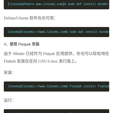
[
linuxmi@fedora www
.
linuxmi
.
com
]
$ sudo dnf install minder
Debian/Ubuntu 软件包也可用：
linuxmi@linuxmi
:~/
www
.
linuxmi
.
com$ sudo apt install minder
3、使用 Flatpak 安装
由于 Minder 已经作为 Flatpak 应用提供，你也可以轻松地在
Flathub 安装在任何 GNU/Linux 发行版上。
安装：
linuxmi@linuxmi
:~/
www
.
linuxmi
.
com$ flatpak install flathub 
运行：