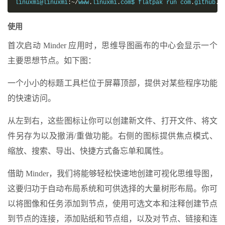
linuxmi@linuxmi
:~/
www
.
linuxmi
.
com$ flatpak run com
.
github
.
p
使用
首次启动 Minder 应用时，思维导图画布的中心会显示一个
主要思想节点。如下图：
一个小小的标题工具栏位于屏幕顶部，提供对某些程序功能
的快速访问。
从左到右，这些图标让你可以创建新文件、打开文件、将文
件另存为以及撤消/重做功能。右侧的图标提供焦点模式、
缩放、搜索、导出、快捷方式备忘单和属性。
借助 Minder，我们将能够轻松快速地创建可视化思维导图，
这要归功于自动布局系统和可供选择的大量树形布局。你可
以将图像和任务添加到节点，使用可选文本和注释创建节点
到节点的连接，添加贴纸和节点组，以及对节点、链接和连