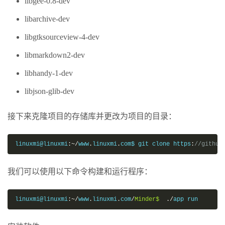
libgee-0.8-dev
libarchive-dev
libgtksourceview-4-dev
libmarkdown2-dev
libhandy-1-dev
libjson-glib-dev
接下来克隆项目的存储库并更改为项目的目录：
linuxmi@linuxmi
:~/
www
.
linuxmi
.
com$ git clone https
:
//github
我们可以使用以下命令构建和运行程序：
linuxmi@linuxmi
:~/
www
.
linuxmi
.
com
/
Minder$
./
app run