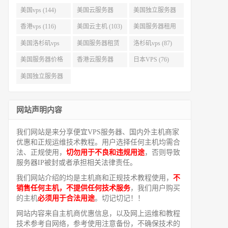
美国vps (144)
美国云服务器
美国独立服务器
(143)
(118)
香港vps (116)
美国云主机 (103)
美国服务器租用
(99)
美国洛杉矶vps
美国服务器租赁
洛杉矶vps (87)
(94)
(91)
美国服务器价格
香港云服务器
日本VPS (76)
(82)
(77)
美国独立服务器
租用 (68)
网站声明内容
我们网站是来分享便宜VPS服务器、国内外主机商家
优惠和正规运维技术教程。用户选择任何主机均需合
法、正规使用，
切勿用于不良和违规用途
，否则导致
服务器IP被封或者承担相关法律责任。
我们网站介绍的均是主机商和正规技术教程使用，
不
销售任何主机，不提供任何技术服务
，我们用户购买
的主机
必须用于合法用途
。切记切记！！
网站内容来自主机商优惠信息，以及网上运维和教程
技术参考自网络，参考使用注意备份，不确保技术的