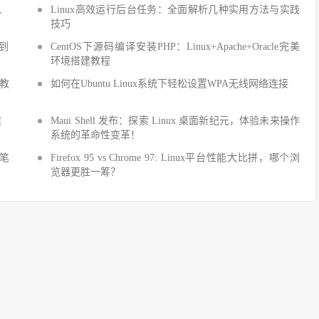
Q、
Linux高效运行后台任务：全面解析几种实用方法与实践
技巧
手到
CentOS下源码编译安装PHP：Linux+Apache+Oracle完美
环境搭建教程
建教
如何在Ubuntu Linux系统下轻松设置WPA无线网络连接
建
Maui Shell 发布：探索 Linux 桌面新纪元，体验未来操作
系统的革命性变革！
细笔
Firefox 95 vs Chrome 97: Linux平台性能大比拼，哪个浏
览器更胜一筹？