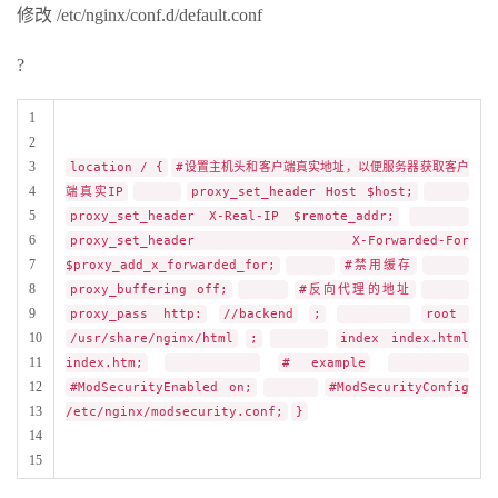
修改 /etc/nginx/conf.d/default.conf
?
1
2
3
location / {
#设置主机头和客户端真实地址，以便服务器获取客户
4
端真实IP
proxy_set_header Host $host;
5
proxy_set_header X-Real-IP $remote_addr;
6
proxy_set_header X-Forwarded-For
7
$proxy_add_x_forwarded_for;
#禁用缓存
8
proxy_buffering off;
#反向代理的地址
9
proxy_pass http:
//backend
;
root
10
/usr/share/nginx/html
;
index index.html
11
index.htm;
# example
12
#ModSecurityEnabled on;
#ModSecurityConfig
13
/etc/nginx/modsecurity.conf;
}
14
15