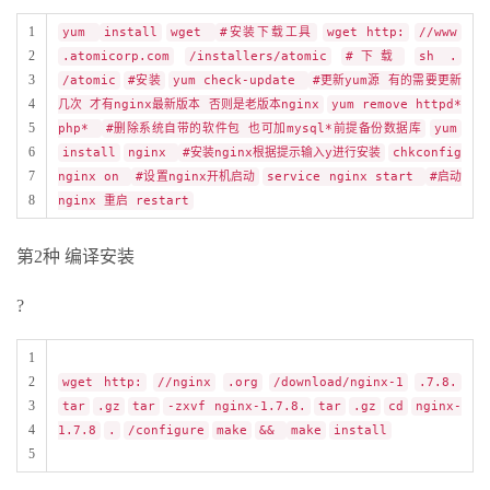
1
yum
install
wget
#安装下载工具
wget http:
//www
2
.atomicorp.com
/installers/atomic
#下载
sh .
3
/atomic
#安装
yum check-update
#更新yum源 有的需要更新
4
几次 才有nginx最新版本 否则是老版本nginx
yum remove httpd*
5
php*
#删除系统自带的软件包 也可加mysql*前提备份数据库
yum
6
install
nginx
#安装nginx根据提示输入y进行安装
chkconfig
7
nginx on
#设置nginx开机启动
service nginx start
#启动
8
nginx 重启 restart
第2种 编译安装
?
1
2
wget http:
//nginx
.org
/download/nginx-1
.7.8.
3
tar
.gz
tar
-zxvf nginx-1.7.8.
tar
.gz
cd
nginx-
4
1.7.8
.
/configure
make
&&
make
install
5