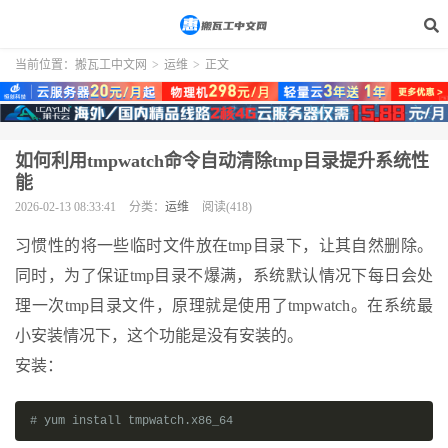
当前位置：
搬瓦工中文网
>
运维
>
正文
如何利用tmpwatch命令自动清除tmp目录提升系统性
能
2026-02-13 08:33:41
分类：
运维
阅读(418)
习惯性的将一些临时文件放在tmp目录下，让其自然删除。
同时，为了保证tmp目录不爆满，系统默认情况下每日会处
理一次tmp目录文件，原理就是使用了tmpwatch。在系统最
小安装情况下，这个功能是没有安装的。
安装：
# yum install tmpwatch.x86_64