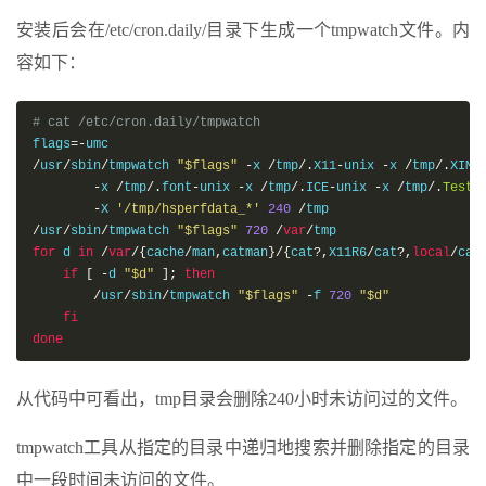
安装后会在/etc/cron.daily/目录下生成一个tmpwatch文件。内
容如下：
# cat /etc/cron.daily/tmpwatch 
flags
=-
/
usr
/
sbin
/
tmpwatch 
"$flags"
-
x 
/
tmp
/.
X11
-
unix 
-
x 
/
tmp
/.
XIM
-
-
x 
/
tmp
/.
font
-
unix 
-
x 
/
tmp
/.
ICE
-
unix 
-
x 
/
tmp
/.
Test
-
-
X 
'/tmp/hsperfdata_*'
240
/
/
usr
/
sbin
/
tmpwatch 
"$flags"
720
/
var
/
for
 d 
in
/
var
/{
cache
/
man
,
catman
}/{
cat
?,
X11R6
/
cat
?,
local
/
cat
if
[
-
d 
"$d"
];
then
/
usr
/
sbin
/
tmpwatch 
"$flags"
-
f 
720
"$d"
fi
done
从代码中可看出，tmp目录会删除240小时未访问过的文件。
tmpwatch工具从指定的目录中递归地搜索并删除指定的目录
中一段时间未访问的文件。