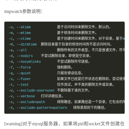
tmpwatch参数说明：
-
u
,
--
atime		
基于访问时间来删除文件，默认的。
-
m
,
--
mtime		
基于修改时间来删除文件。
-
c
,
--
ctime		
基于创建时间来删除文件，对于目录，基于
mti
-
M
,
--
dirmtime	
删除目录基于目录的修改时间而不是访问时间。
-
a
,
--
all		
删除所有的文件类型，不只是普通文件，符号
-
d
,
--
nodirs	
不尝试删除目录，即使是空目录。
-
d
,
--
nosymlinks	
不尝试删除符号链接。
-
f
,
--
force		
强制删除。
-
q
,
--
quiet		
只报告错误信息。
-
s
,
--
fuser		
如果文件已经是打开状态在删除前，尝试使用“
-
t
,
--
test		
仅作测试，并不真的删除文件或目录。
-
U
,
--
exclude
-
user
=
user	
不删除属于谁的文件。
-
v
,
--
verbose	
打印详细信息。
-
x
,
--
exclude
=
path	
排除路径，如果路径是一个目录，它包含的所
-
X
,
--
exclude
-
pattern
=
pattern	
排除某规则下的路径。
[warning]对于mysql服务器，如果将pid和socket文件创建在