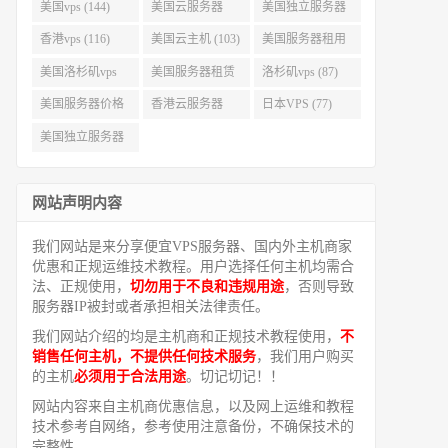
美国vps (144)
美国云服务器
美国独立服务器
(143)
(118)
香港vps (116)
美国云主机 (103)
美国服务器租用
(99)
美国洛杉矶vps
美国服务器租赁
洛杉矶vps (87)
(94)
(91)
美国服务器价格
香港云服务器
日本VPS (77)
(82)
(77)
美国独立服务器
租用 (68)
网站声明内容
我们网站是来分享便宜VPS服务器、国内外主机商家
优惠和正规运维技术教程。用户选择任何主机均需合
法、正规使用，
切勿用于不良和违规用途
，否则导致
服务器IP被封或者承担相关法律责任。
我们网站介绍的均是主机商和正规技术教程使用，
不
销售任何主机，不提供任何技术服务
，我们用户购买
的主机
必须用于合法用途
。切记切记！！
网站内容来自主机商优惠信息，以及网上运维和教程
技术参考自网络，参考使用注意备份，不确保技术的
完整性。