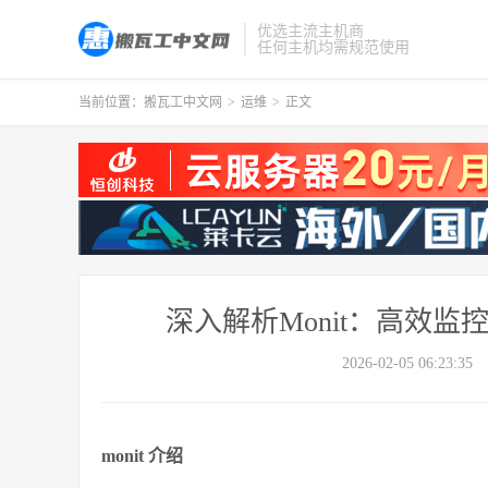
优选主流主机商
任何主机均需规范使用
当前位置：
搬瓦工中文网
>
运维
>
正文
深入解析Monit：高效监
2026-02-05 06:23:35
monit 介绍