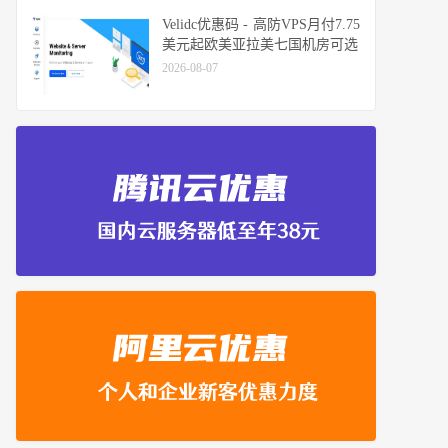
Velidc优惠码 - 高防VPS月付7.75
美元起欧美亚拉美七国机房可选
2026-08-07