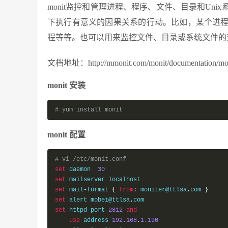
monit监控和管理进程、程序、文件、目录和Un
下执行有意义的因果关系的行动。比如，某个进
程等等。也可以用来监控文件、目录或系统文件的
文档地址：http://mmonit.com/monit/documentation/mon
monit 安装
# yum install monit
monit 配置
# vi /etc/monit.conf
set
 daemon  
30
set
set
 mail
-
format 
{
from
:
 moniter@ttlsa
.
com 
}
set
 alert mobei@ttlsa
.
set
 httpd port 
2812
and
use
 address 
192.168
.
1.190