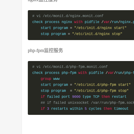
# vi /etc/monit.d/nginx.monit.conf 
check process nginx 
with
 pidfile 
/
var
/
run
/
nginx
.
    start program 
=
"/etc/init.d/nginx start"
    stop program 
=
"/etc/init.d/nginx stop"
php-fpm监控服务
# vi /etc/monit.d/php-fpm.monit.conf 
check process php
-
fpm 
with
 pidfile 
/
var
/
run
/
php
-
group
 www

    start program 
=
"/etc/init.d/php-fpm start"
    stop program  
=
"/etc/init.d/php-fpm stop"
if
 failed port 
9000
 type TCP 
then
 restart

## if failed unixsocket /var/run/php-fpm.soc
if
3
 restarts within 
5
 cycles 
then
 timeout