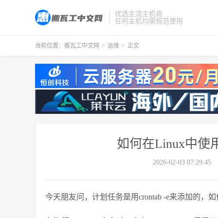
优选主流主机商
任何主机均需规范使用
当前位置：
搬瓦工中文网
>
运维
>
正文
如何在Linux中使
2026-02-03 07:29:45
今天朋友问，计划任务是用crontab -e来添加的