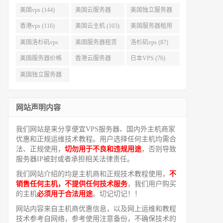
美国vps (144)
美国云服务器
美国独立服务器
(143)
(118)
香港vps (116)
美国云主机 (103)
美国服务器租用
(99)
美国洛杉矶vps
美国服务器租赁
洛杉矶vps (87)
(94)
(91)
美国服务器价格
香港云服务器
日本VPS (76)
(82)
(77)
美国独立服务器
租用 (68)
网站声明内容
我们网站是来分享便宜VPS服务器、国内外主机商家
优惠和正规运维技术教程。用户选择任何主机均需合
法、正规使用，
切勿用于不良和违规用途
，否则导致
服务器IP被封或者承担相关法律责任。
我们网站介绍的均是主机商和正规技术教程使用，
不
销售任何主机，不提供任何技术服务
，我们用户购买
的主机
必须用于合法用途
。切记切记！！
网站内容来自主机商优惠信息，以及网上运维和教程
技术参考自网络，参考使用注意备份，不确保技术的