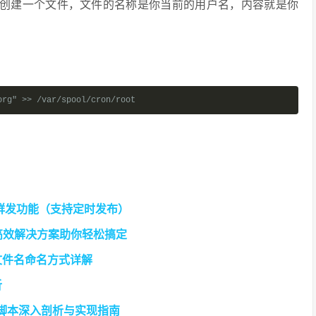
l/cron目录下创建一个文件，文件的名称是你当前的用户名，内容就是你
org" >> /var/spool/cron/root
台群发功能（支持定时发布）
3 种高效解决方案助你轻松搞定
文件名命名方式详解
析
HP脚本深入剖析与实现指南