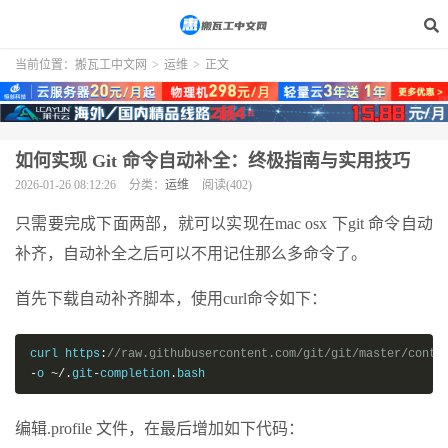
当前位置：
搬瓦工中文网
>
运维
>
正文
如何实现 Git 命令自动补全：终极指南与实用技巧
2026-01-26 08:12:26
分类：
运维
阅读(402)
只需要完成下面两部，就可以实现在mac osx 下git 命令自动
补齐，自动补全之后可以不用记住那么多命令了。
首先下载自动补齐脚本，使用curl命令如下：
curl https
:
//raw.githubusercontent.com/git/git/master/contr
-
o 
~/.
git
-
completion
.
bash
编辑.profile 文件，在最后增加如下代码：