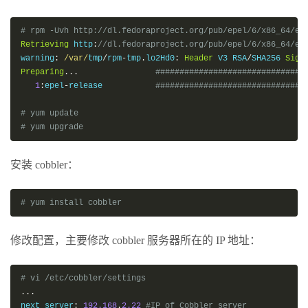
# rpm -Uvh http://dl.fedoraproject.org/pub/epel/6/x86_64/ep
Retrieving
 http
:
//dl.fedoraproject.org/pub/epel/6/x86_64/ep
warning
:
/var/
tmp
/
rpm
-
tmp
.
lo2Hd0
:
Header
 V3 RSA
/
SHA256 
Sign
Preparing
...
###############################
1
:
epel
-
release           
###############################
# yum update
# yum upgrade
安装 cobbler：
# yum install cobbler
修改配置，主要修改 cobbler 服务器所在的 IP 地址：
# vi /etc/cobbler/settings
...
next_server
:
192.168
.
2.22
#IP of Cobbler server