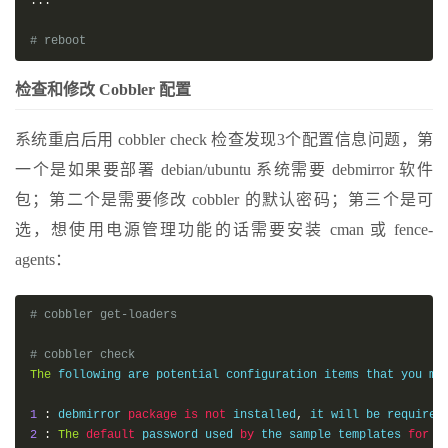
...
# reboot
检查和修改 Cobbler 配置
系统重启后用 cobbler check 检查发现3个配置信息问题，第
一个是如果要部署 debian/ubuntu 系统需要 debmirror 软件
包；第二个是需要修改 cobbler 的默认密码；第三个是可
选，想使用电源管理功能的话需要安装 cman 或 fence-
agents：
# cobbler get-loaders
# cobbler check
The
 following are potential configuration items that you ma
1
:
 debmirror 
package
is
not
 installed
,
 it will be required
2
:
The
default
 password used 
by
 the sample templates 
for
 n