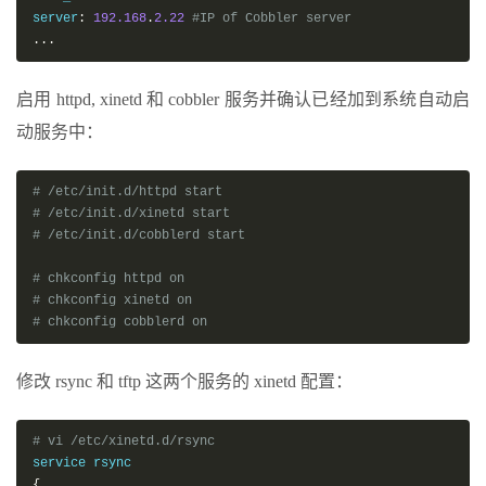
server
:
192.168
.
2.22
#IP of Cobbler server
...
启用 httpd, xinetd 和 cobbler 服务并确认已经加到系统自动启
动服务中：
# /etc/init.d/httpd start
# /etc/init.d/xinetd start
# /etc/init.d/cobblerd start
# chkconfig httpd on
# chkconfig xinetd on
# chkconfig cobblerd on
修改 rsync 和 tftp 这两个服务的 xinetd 配置：
# vi /etc/xinetd.d/rsync
{