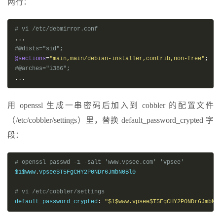
两行：
# vi /etc/debmirror.conf
...
#@dists="sid";
@sections
=
"main,main/debian-installer,contrib,non-free"
;
#@arches="i386";
...
用 openssl 生成一串密码后加入到 cobbler 的配置文件
（/etc/cobbler/settings）里，替换 default_password_crypted 字
段：
# openssl passwd -1 -salt 'www.vpsee.com' 'vpsee'
$1$www
.
vpsee$T5FgCHY2P0NDr6JmbN0Bl0

# vi /etc/cobbler/settings
default_password_crypted
:
"$1$www.vpsee$T5FgCHY2P0NDr6JmbN0