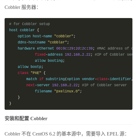
Cobbler 服务器：
# for Cobbler setup
host cobbler 
{
    option host
-
name 
"cobbler"
;
    ddns
-
hostname 
"cobbler"
;
    hardware ethernet 
00
:
0c
:
29
:
2d
:
2c
:
39
;
#MAC address of co
fixed
-
address 
192.168
.
2.22
;
#IP of Cobbler serv
            allow booting
;
    allow bootp
;
class
"PXE"
{
        match 
if
 substring
(
option vendor
-
class
-
identifier
,
next
-
server 
192.168
.
2.22
;
#IP of Cobbler server
            filename 
"pxelinux.0"
;
}
}
安装和配置 Cobbler
Cobbler 不在 CentOS 6.2 的基本源中，需要导入 EPEL 源：