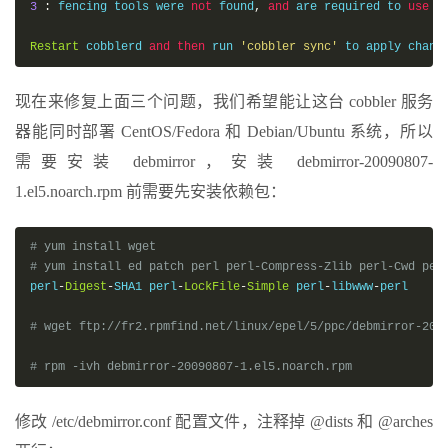
3
:
 fencing tools were 
not
 found
,
and
 are required to 
use
 t
Restart
 cobblerd 
and
then
 run 
'cobbler sync'
 to apply chang
现在来修复上面三个问题，我们希望能让这台 cobbler 服务
器能同时部署 CentOS/Fedora 和 Debian/Ubuntu 系统，所以
需要安装 debmirror，安装 debmirror-20090807-
1.el5.noarch.rpm 前需要先安装依赖包：
# yum install wget
# yum install ed patch perl perl-Compress-Zlib perl-Cwd per
perl
-
Digest
-
SHA1 perl
-
LockFile
-
Simple
 perl
-
libwww
-
perl

# wget ftp://fr2.rpmfind.net/linux/epel/5/ppc/debmirror-200
# rpm -ivh debmirror-20090807-1.el5.noarch.rpm
修改 /etc/debmirror.conf 配置文件，注释掉 @dists 和 @arches