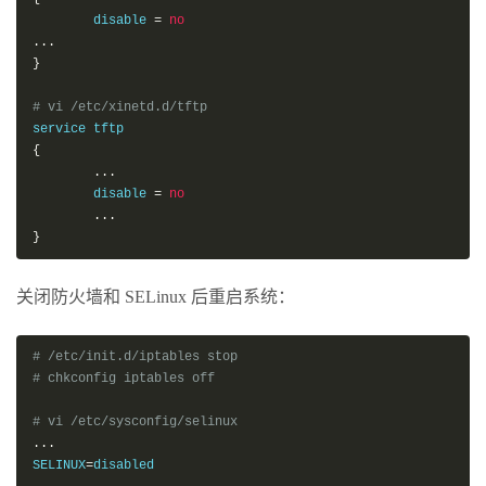
        disable 
=
no
...
}
# vi /etc/xinetd.d/tftp
{
...
        disable 
=
no
...
}
关闭防火墙和 SELinux 后重启系统：
# /etc/init.d/iptables stop
# chkconfig iptables off
# vi /etc/sysconfig/selinux
...
SELINUX
=