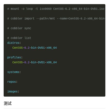
# mount -o loop -t iso9660 CentOS-6.2-x86_64-bin-DVD1.iso /
# cobbler import --path=/mnt --name=CentOS-6.2-x86_64-bin-D
# cobbler sync
# cobbler list
distros
:
CentOS
-
6.2
-
bin
-
DVD1
-
x86_64

profiles
:
CentOS
-
6.2
-
bin
-
DVD1
-
x86_64

systems
:
repos
:
images
:
测试