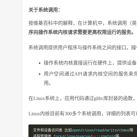
关于系统调用：
按维基百科中的解释，在计算机中，系统调用（英语：s
序向操作系统内核请求需要更高权限运行的服务。
系统调用提供用户程序与操作系统之间的接口。操
操作系统内核直接运行在硬件上，提供设备
用户空间通过API请求内核空间的服务来完
用。
在Linux系统上，应用代码通过glibc库封装的函
Linux内核目前有300多个系统调用，详细的列表可
文件和设备访问类
比如
open
/
close
/
read
/
write
/
chmod
等
进程管理类
 fork
/
clone
/
execve
/
exit
/
getpid
等