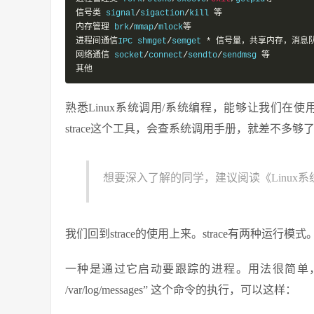
信号类
 signal
/
sigaction
/
kill 
等
内存管理
 brk
/
mmap
/
mlock
等
进程间通信
IPC shmget
/
semget 
*
信号量，共享内存，消息
网络通信
 socket
/
connect
/
sendto
/
sendmsg 
等
其他
熟悉Linux系统调用/系统编程，能够让我们在使
strace这个工具，会查系统调用手册，就差不多够
想要深入了解的同学，建议阅读《Linux系
我们回到strace的使用上来。strace有两种运行模式
一种是通过它启动要跟踪的进程。用法很简单，在原本
/var/log/messages” 这个命令的执行，可以这样：