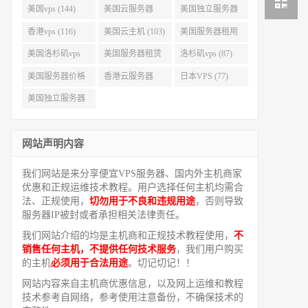
美国vps (144)
美国云服务器
美国独立服务器
(143)
(118)
香港vps (116)
美国云主机 (103)
美国服务器租用
(99)
美国洛杉矶vps
美国服务器租赁
洛杉矶vps (87)
(94)
(91)
美国服务器价格
香港云服务器
日本VPS (77)
(82)
(77)
美国独立服务器
租用 (68)
网站声明内容
我们网站是来分享便宜VPS服务器、国内外主机商家
优惠和正规运维技术教程。用户选择任何主机均需合
法、正规使用，
切勿用于不良和违规用途
，否则导致
服务器IP被封或者承担相关法律责任。
我们网站介绍的均是主机商和正规技术教程使用，
不
销售任何主机，不提供任何技术服务
，我们用户购买
的主机
必须用于合法用途
。切记切记！！
网站内容来自主机商优惠信息，以及网上运维和教程
技术参考自网络，参考使用注意备份，不确保技术的