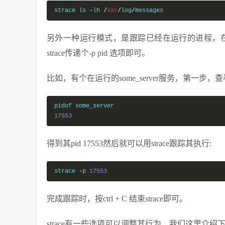
strace ls 
-
lh 
/
var
/
log
/
messages
另外一种运行模式，是跟踪已经在运行的进程，
strace传递个-p pid 选项即可。
比如，有个在运行的some_server服务，第一步，查看
17553
得到其pid 17553然后就可以用strace跟踪其执行:
strace 
-
p 
17553
完成跟踪时，按ctrl + C 结束strace即可。
strace有一些选项可以调整其行为，我们这里