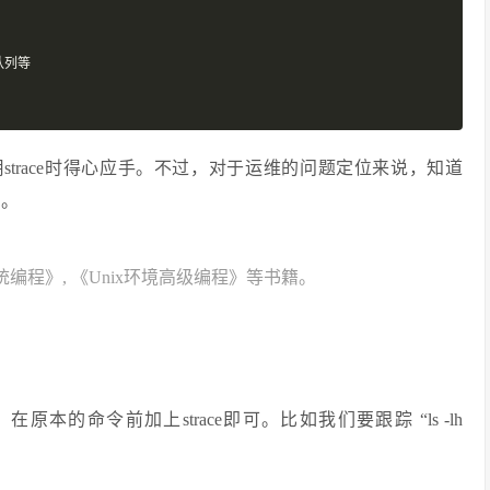
队列等
用strace时得心应手。不过，对于运维的问题定位来说，知道
了。
统编程》, 《Unix环境高级编程》等书籍。
。
的命令前加上strace即可。比如我们要跟踪 “ls -lh