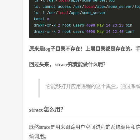
ls 
-
l 
/
usr
/
local
/
apps
/
some_server
/
log

ls
:
 cannot access 
/
usr
/
local
/
apps
/
some_server
/
lo
ls 
-
l 
/
usr
/
local
/
apps
/
some_server

total 
8
drwxr
-
xr
-
x 
2
 root users 
4096
May
14
23
:
13
 bin

drwxr
-
xr
-
x 
2
 root users 
4096
May
14
22
:
48
 conf
原来是log子目录不存在！上层目录都是存在的。手
回过头来， strace究竟能做什么呢？
它能够打开应用进程的这个黑盒，通过系
strace怎么用？
既然strace是用来跟踪用户空间进程的系统调用和
统调用。