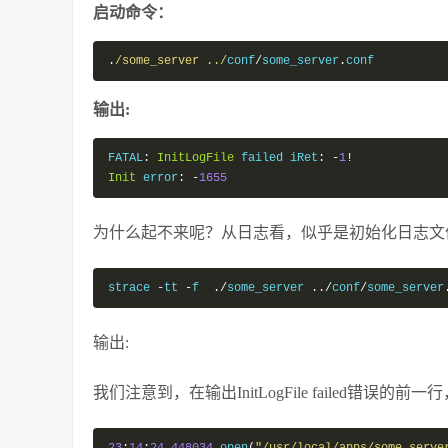
启动命令：
.
/some_server ../
conf
/
some_server
.
conf
输出:
FATAL
:
InitLogFile
 failed iRet
:
-
1
!
Init
 error
:
-
1655
为什么起不来呢？从日志看，似乎是初始化日志文件失
strace 
-
tt 
-
f  
./
some_server 
../
conf
/
some_server
输出:
我们注意到，在输出InitLogFile failed错误的前一