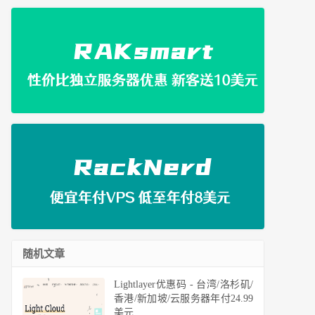
666
)
=
-
1
 ENOENT 
(
No
 such file 
or
 directory
)
随机文章
Lightlayer优惠码 - 台湾/洛杉矶/
香港/新加坡/云服务器年付24.99
美元