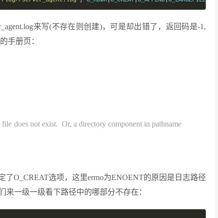
r/log//server_agent.log"
,
 O_RDWR
|
O_CREAT
|
O_APPEND
|
O_LARGEFILE
,
0
og//server_agent.log来写(不存在则创建)，可是却出错了，返回码是-1,
调用的手册页：
e does not exist. Or, a directory component in pathname
O_CREAT选项，这里errno为ENOENT的原因是日志路径
们来一级一级看下路径中的哪部分不存在：