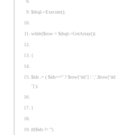
$dsql->Execute();
while($row = $dsql->GetArray())
{
$ids .= ( $ids==” ? $row[‘tid’] : ‘,’.$row[‘tid
’] );
}
if($ids != ”)