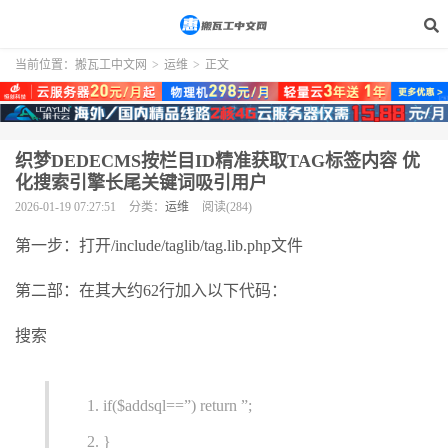
当前位置：
搬瓦工中文网
>
运维
>
正文
织梦DEDECMS按栏目ID精准获取TAG标签内容 优
化搜索引擎长尾关键词吸引用户
2026-01-19 07:27:51
分类：
运维
阅读(284)
第一步：打开/include/taglib/tag.lib.php文件
第二部：在其大约62行加入以下代码：
搜索
if($addsql==”) return ”;
}