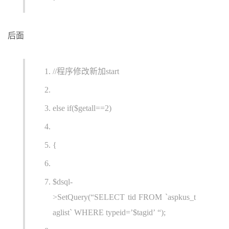
后面
//程序修改新加start
else if($getall==2)
{
$dsql-
>SetQuery(“SELECT tid FROM `aspkus_t
aglist` WHERE typeid=’$tagid’ “);