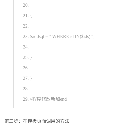
{
$addsql = ” WHERE id IN($ids) “;
}
}
//程序修改新加end
第三步：在模板页面调用的方法