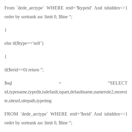
From `dede_arctype` WHERE reid=’$typeid’ And ishidden<>1
order by sortrank asc limit 0, $line “;
}
else if($type==’self’)
{
if($reid==0) return ”;
$sql = “SELECT
id,typename,typedir,isdefault,ispart,defaultname,namerule2,moresi
te,siteurl,sitepath,typeimg
FROM `dede_arctype` WHERE reid=’$reid’ And ishidden<>1
order by sortrank asc limit 0, $line “;