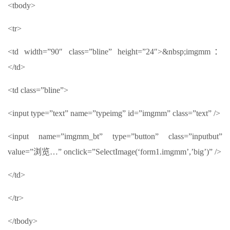
<tbody>
<tr>
<td width=”90″ class=”bline” height=”24″>&nbsp;imgmm：
</td>
<td class=”bline”>
<input type=”text” name=”typeimg” id=”imgmm” class=”text” />
<input name=”imgmm_bt” type=”button” class=”inputbut”
value=”浏览…” onclick=”SelectImage(‘form1.imgmm’,’big’)” />
</td>
</tr>
</tbody>