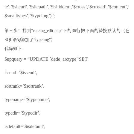
te’,’$siteurl’,’$sitepath’,’$ishidden’,’$cross’,’$crossid’,’$content’,’
$smalltypes’,’$typeimg’)”;
第三步：找到”catelog_edit.php“下的36行把下面的替换默认的（在
SQL语句添加了”typeimg“）
代码如下:
$upquery = “UPDATE `dede_arctype` SET
issend=’$issend’,
sortrank=’$sortrank’,
typename=’$typename’,
typedir=’$typedir’,
isdefault=’$isdefault’,