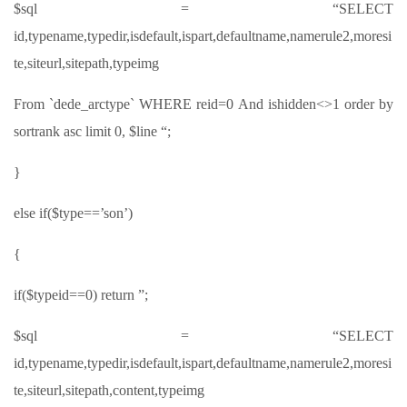
$sql = “SELECT
id,typename,typedir,isdefault,ispart,defaultname,namerule2,moresi
te,siteurl,sitepath,typeimg
From `dede_arctype` WHERE reid=0 And ishidden<>1 order by
sortrank asc limit 0, $line “;
}
else if($type==’son’)
{
if($typeid==0) return ”;
$sql = “SELECT
id,typename,typedir,isdefault,ispart,defaultname,namerule2,moresi
te,siteurl,sitepath,content,typeimg