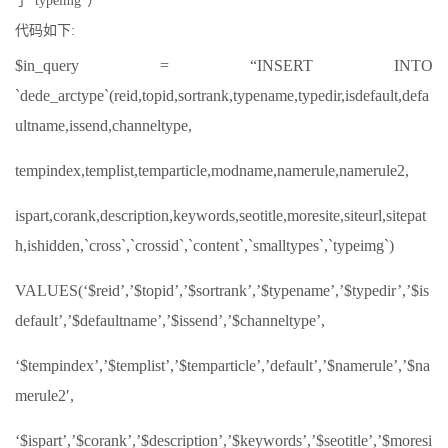
了”typeimg“）
代码如下:
$in_query = “INSERT INTO
`dede_arctype`(reid,topid,sortrank,typename,typedir,isdefault,defa
ultname,issend,channeltype,
tempindex,templist,temparticle,modname,namerule,namerule2,
ispart,corank,description,keywords,seotitle,moresite,siteurl,sitepat
h,ishidden,`cross`,`crossid`,`content`,`smalltypes`,`typeimg`)
VALUES(‘$reid’,’$topid’,’$sortrank’,’$typename’,’$typedir’,’$is
default’,’$defaultname’,’$issend’,’$channeltype’,
‘$tempindex’,’$templist’,’$temparticle’,’default’,’$namerule’,’$na
merule2′,
‘$ispart’,’$corank’,’$description’,’$keywords’,’$seotitle’,’$moresi