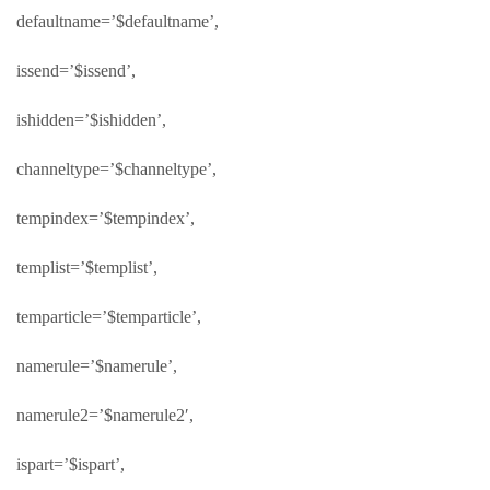
defaultname=’$defaultname’,
issend=’$issend’,
ishidden=’$ishidden’,
channeltype=’$channeltype’,
tempindex=’$tempindex’,
templist=’$templist’,
temparticle=’$temparticle’,
namerule=’$namerule’,
namerule2=’$namerule2′,
ispart=’$ispart’,