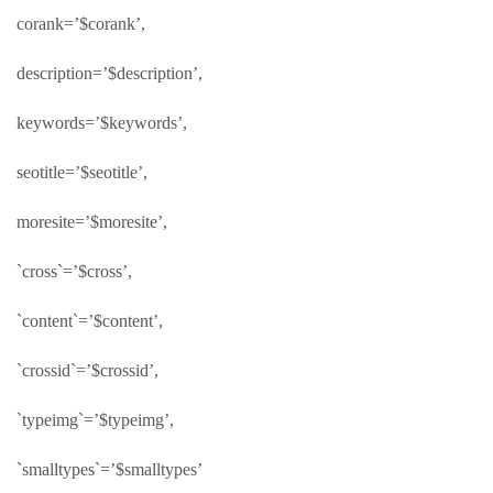
corank=’$corank’,
description=’$description’,
keywords=’$keywords’,
seotitle=’$seotitle’,
moresite=’$moresite’,
`cross`=’$cross’,
`content`=’$content’,
`crossid`=’$crossid’,
`typeimg`=’$typeimg’,
`smalltypes`=’$smalltypes’