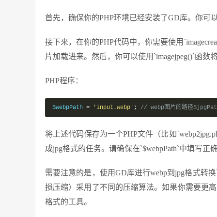
首先，确保你的PHP环境已经安装了GD库。你可以通
接下来，在你的PHP代码中，你需要使用`imagecrea
片加载进来。然后，你可以使用`imagejpeg()`
PHP程序：
$webpPath 
=
'input.webp'
;
// webp图片的路径$jpgPat
将上述代码保存为一个PHP文件（比如`webp2jp
成jpg格式的任务。请确保在`$webpPath`中填写正
需要注意的是，使用GD库进行webp到jpg格式转
损压缩）采用了不同的压缩算法。如果你需要更高质量
格式的工具。