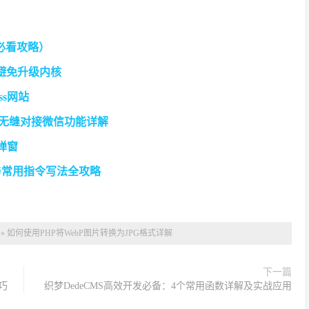
手必看攻略）
时避免升级内核
ss网站
选择，无缝对接微信功能详解
告弹窗
详解与常用指令写法全攻略
»
如何使用PHP将WebP图片转换为JPG格式详解
下一篇
巧
织梦DedeCMS高效开发必备：4个常用函数详解及实战应用