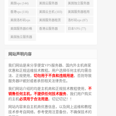
美国vps (144)
美国云服务器
美国独立服务器
(143)
(118)
香港vps (116)
美国云主机 (103)
美国服务器租用
(99)
美国洛杉矶vps
美国服务器租赁
洛杉矶vps (87)
(94)
(91)
美国服务器价格
香港云服务器
日本VPS (77)
(82)
(77)
美国独立服务器
租用 (68)
网站声明内容
我们网站是来分享便宜VPS服务器、国内外主机商家
优惠和正规运维技术教程。用户选择任何主机均需合
法、正规使用，
切勿用于不良和违规用途
，否则导致
服务器IP被封或者承担相关法律责任。
我们网站介绍的均是主机商和正规技术教程使用，
不
销售任何主机，不提供任何技术服务
，我们用户购买
的主机
必须用于合法用途
。切记切记！！
网站内容来自主机商优惠信息，以及网上运维和教程
技术参考自网络，参考使用注意备份，不确保技术的