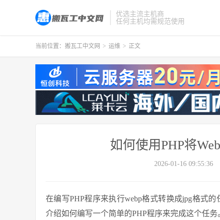
优选主流主机商
任何主机均需规范使用
当前位置：
搬瓦工中文网
>
运维
>
正文
如何使用PHP将We
2026-01-16 09:55:36
在编写PHP程序来执行webp格式转换成jpg格
介绍如何编写一个简单的PHP程序来完成这个任务