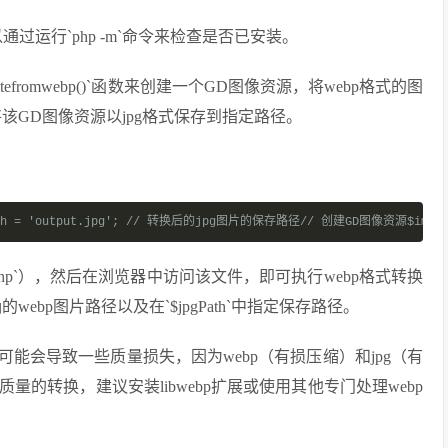
过运行`php -m`命令来检查是否已安装。
tefromwebp()`函数来创建一个GD图像资源，将webp格式的图
函数将该GD图像资源以jpg格式保存到指定路径。
h = 'output.jpg'; // 转换后的jpg图片的保存路径// 创建GD图像资源$image =
g.php`），然后在浏览器中访问该文件，即可执行webp格式转换
确的webp图片路径以及在`$jpgPath`中指定保存路径。
换可能会导致一些质量损失，因为webp（有损压缩）和jpg（有
的转换，建议安装libwebp扩展或使用其他专门处理webp