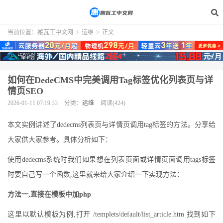
当前位置：
搬瓦工中文网
>
运维
>
正文
如何在DedeCMS中完美调用Tag标签优化列表页与详
情页SEO
2026-01-11 07:19:33
分类：
运维
阅读(424)
本文实例讲述了dedecms列表页与详情页调用tag标签的方法。分享给
大家供大家参考。具体分析如下：
使用dedecms系统时我们如果想在列表页面或详情页面调用tags标签
时要自己写一个函数,这里就来给大家介绍一下实现方法：
方法一,直接在模板中加php
这里以默认模板为例,打开 /templets/default/list_article.htm 找到如下