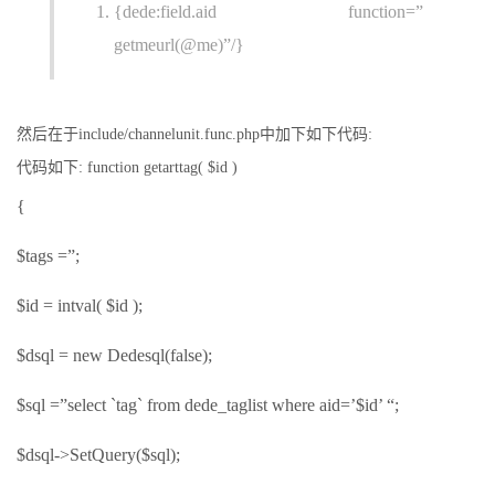
{dede:field.aid function=”
getmeurl(@me)”/}
然后在于include/channelunit.func.php中加下如下代码:
代码如下: function getarttag( $id )
{
$tags =”;
$id = intval( $id );
$dsql = new Dedesql(false);
$sql =”select `tag` from dede_taglist where aid=’$id’ “;
$dsql->SetQuery($sql);