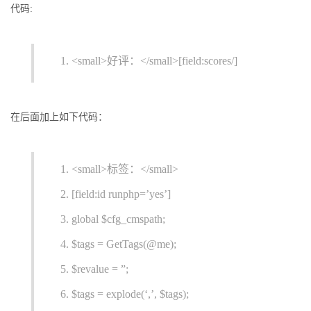
代码:
<small>好评：</small>[field:scores/]
在后面加上如下代码：
<small>标签：</small>
[field:id runphp=’yes’]
global $cfg_cmspath;
$tags = GetTags(@me);
$revalue = ”;
$tags = explode(‘,’, $tags);