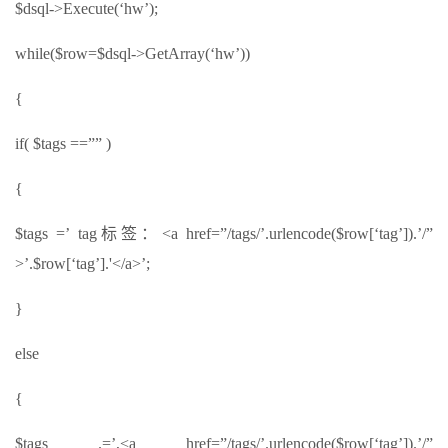
$dsql->Execute(‘hw’);
while($row=$dsql->GetArray(‘hw’))
{
if( $tags ==”” )
{
$tags =’ tag标签：<a href=”/tags/’.urlencode($row[‘tag’]).’/”
>’.$row[‘tag’].'</a>’;
}
else
{
$tags .=’,<a href=”/tags/’.urlencode($row[‘tag’]).’/”