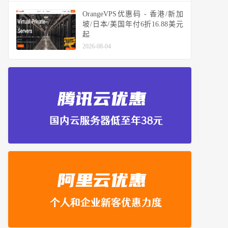
OrangeVPS优惠码 - 香港/新加
坡/日本/美国年付6折16.88美元
起
2026-08-04