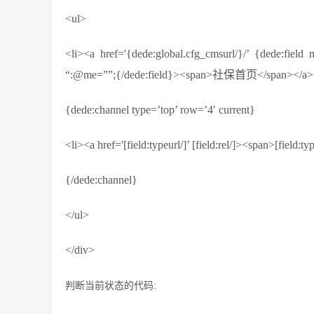
<ul>
<li><a href='{dede:global.cfg_cmsurl/}/’ {dede:fie
“:@me=””;{/dede:field}><span>社保首页</span></a><
{dede:channel type=’top’ row=’4′ current}
<li><a href='[field:typeurl/]’ [field:rel/]><span>[field
{/dede:channel}
</ul>
</div>
判断当前状态的代码: