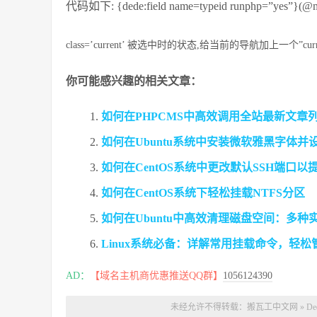
代码如下: {dede:field name=typeid runphp=”yes”}(@me=
class=’current’ 被选中时的状态,给当前的导航加上一个”curre
你可能感兴趣的相关文章：
如何在PHPCMS中高效调用全站最新文章
如何在Ubuntu系统中安装微软雅黑字体并
如何在CentOS系统中更改默认SSH端口以
如何在CentOS系统下轻松挂载NTFS分区
如何在Ubuntu中高效清理磁盘空间：多种
Linux系统必备：详解常用挂载命令，轻
AD：
【域名主机商优惠推送QQ群】
1056124390
未经允许不得转载：
搬瓦工中文网
»
D