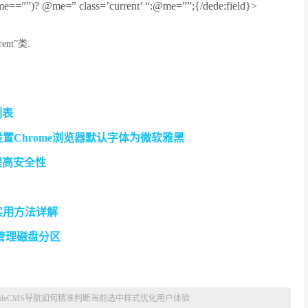
=””)? @me=” class=’current’ “:@me=””;{/dede:field}>
nt”类.
列表
设置Chrome浏览器默认字体为微软雅黑
提高安全性
实用方法详解
松管理磁盘分区
edeCMS导航如何精准判断当前选中样式优化用户体验