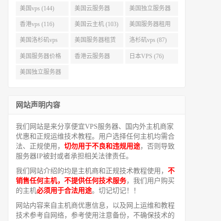
美国vps (144)
美国云服务器
美国独立服务器
(143)
(118)
香港vps (116)
美国云主机 (103)
美国服务器租用
(99)
美国洛杉矶vps
美国服务器租赁
洛杉矶vps (87)
(94)
(91)
美国服务器价格
香港云服务器
日本VPS (76)
(82)
(77)
美国独立服务器
租用 (68)
网站声明内容
我们网站是来分享便宜VPS服务器、国内外主机商家
优惠和正规运维技术教程。用户选择任何主机均需合
法、正规使用，
切勿用于不良和违规用途
，否则导致
服务器IP被封或者承担相关法律责任。
我们网站介绍的均是主机商和正规技术教程使用，
不
销售任何主机，不提供任何技术服务
，我们用户购买
的主机
必须用于合法用途
。切记切记！！
网站内容来自主机商优惠信息，以及网上运维和教程
技术参考自网络，参考使用注意备份，不确保技术的