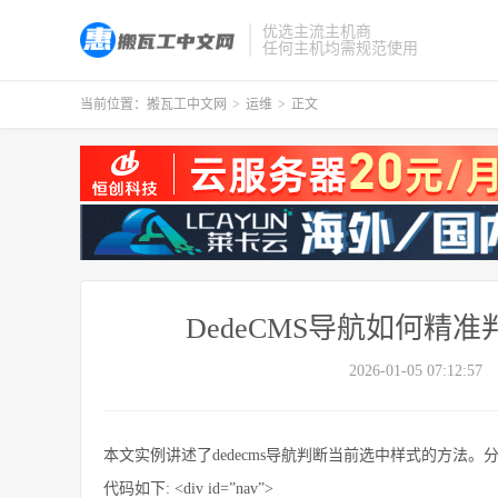
优选主流主机商
任何主机均需规范使用
当前位置：
搬瓦工中文网
>
运维
>
正文
DedeCMS导航如何精
2026-01-05 07:12:57
本文实例讲述了dedecms导航判断当前选中样式的方法
代码如下: <div id=”nav”>