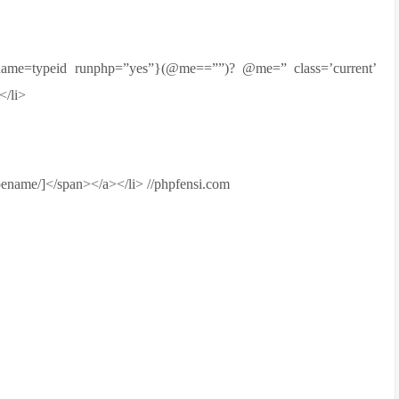
ld name=typeid runphp=”yes”}(@me==””)? @me=” class=’current’
/li>
:typename/]</span></a></li> //phpfensi.com