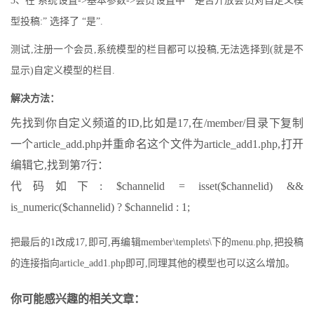
3、在 系统设置->基本参数->会员设置中 “是否开放会员对自定义模
型投稿:” 选择了 “是”.
测试,注册一个会员,系统模型的栏目都可以投稿,无法选择到(就是不
显示)自定义模型的栏目.
解决方法：
先找到你自定义频道的ID,比如是17,在/member/目录下复制
一个article_add.php并重命名这个文件为article_add1.php,打开
编辑它,找到第7行：
代码如下: $channelid = isset($channelid) &&
is_numeric($channelid) ? $channelid : 1;
把最后的1改成17,即可,再编辑member\templets\下的menu.php,把投稿
的连接指向article_add1.php即可,同理其他的模型也可以这么增加。
你可能感兴趣的相关文章：