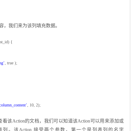
容，我们来为该列填充数据。
st_id
) {
ng’
, true );
_column_content’
, 10, 2);
n，查看该Action的文档，我们可以知道该Action可以用来添加或
。该Action 接受两个参数，第一个是列表列的名字