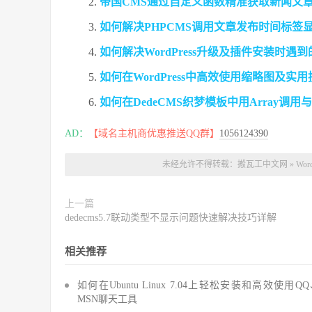
帝国CMS通过自定义函数精准获取新闻文
如何解决PHPCMS调用文章发布时间标签显
如何解决WordPress升级及插件安装时遇到的‘Probl
如何在WordPress中高效使用缩略图及实
如何在DedeCMS织梦模板中用Array调
AD：
【域名主机商优惠推送QQ群】
1056124390
未经允许不得转载：
搬瓦工中文网
»
Wo
上一篇
dedecms5.7联动类型不显示问题快速解决技巧详解
相关推荐
如何在Ubuntu Linux 7.04上轻松安装和高效使用Q
MSN聊天工具