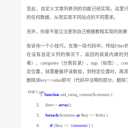
至此，自定义文章列表列的功能已经实现。这里只
的任何数据，从而实现不同站点的不同需求。
另外，你是不是又注意到自己根据教程实现的效果
告诉你一个小技巧，在第一段代码中，传给Filter
在没有自定义列的情况下，返回的就是内建的列，其顺
者）、categories（分类目录）、tags（标签）
定位置，就需要循环该数组，到特定位置时，再
删除该key=>value即可（代码中注释的部分，删
PHP Code
function
add_rating_column(
$columns
) {
$new
=
array
();
foreach
(
$columns
as
$key
=>
$title
) {
if
(
$key
==
‘comments’
) {