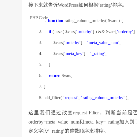
接下来就告诉WordPress如何根据’rating’排序。
PHP Code
function
rating_column_orderby(
$vars
) {
if
( isset(
$vars
[
‘orderby’
] ) &&
$vars
[
‘orderby’
]
$vars
[
‘orderby’
] =
‘meta_value_num’
;
$vars
[
‘meta_key’
] =
‘_rating’
;
}
return
$vars
;
}
add_filter(
‘request’
,
‘rating_column_orderby’
);
这里我们通过改变request Filter，判断当前是
orderby=meta_value_num和meta_key=_rat
定义字段’_rating’的整数顺序来排序。