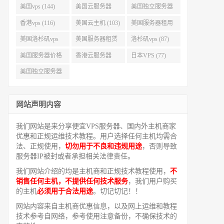
美国vps (144)
美国云服务器
美国独立服务器
(143)
(118)
香港vps (116)
美国云主机 (103)
美国服务器租用
(99)
美国洛杉矶vps
美国服务器租赁
洛杉矶vps (87)
(94)
(91)
美国服务器价格
香港云服务器
日本VPS (77)
(82)
(77)
美国独立服务器
租用 (68)
网站声明内容
我们网站是来分享便宜VPS服务器、国内外主机商家
优惠和正规运维技术教程。用户选择任何主机均需合
法、正规使用，
切勿用于不良和违规用途
，否则导致
服务器IP被封或者承担相关法律责任。
我们网站介绍的均是主机商和正规技术教程使用，
不
销售任何主机，不提供任何技术服务
，我们用户购买
的主机
必须用于合法用途
。切记切记！！
网站内容来自主机商优惠信息，以及网上运维和教程
技术参考自网络，参考使用注意备份，不确保技术的