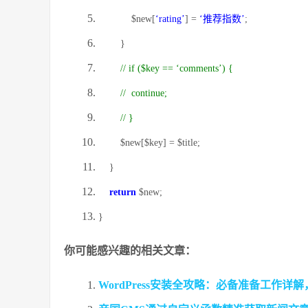
$new
[
‘rating’
] =
‘推荐指数’
;
}
// if ($key == ‘comments’) {
// continue;
// }
$new
[
$key
] =
$title
;
}
return
$new
;
}
你可能感兴趣的相关文章：
WordPress安装全攻略：必备准备工作详