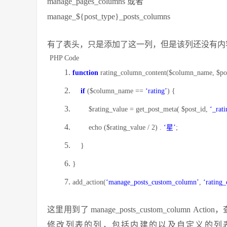
manage_pages_columns
或者
manage_${post_type}_posts_columns
有了表头，只是添加了这一列，但是该列还没有内
PHP Code
function
rating_column_content(
$column_name
,
$po
if
(
$column_name
==
‘rating’
) {
$rating_value
= get_post_meta(
$post_id
,
‘_rati
echo
(
$rating_value
/ 2) .
‘星’
;
}
}
add_action(
‘manage_posts_custom_column’
,
‘rating
这里用到了
manage_posts_custom_column
Actio
修改列表的列，包括内建的以及自定义的列表列