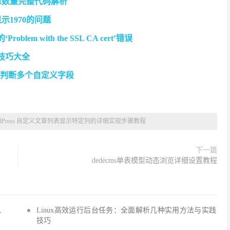
章数量完整代码解析
示1970的问题
em with the SSL CA cert’错误
用技巧大全
用与判断多个自定义字段
rdPress 自定义文章列表显示特定列的详细实现步骤教程
下一篇
dedecms单表模型动态浏览详细设置教程
Q、
Linux高效运行后台任务：全面解析几种实用方法与实践
技巧