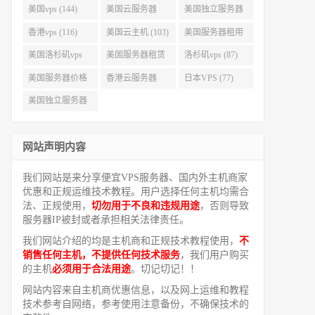
美国vps (144)
美国云服务器
美国独立服务器
(143)
(118)
香港vps (116)
美国云主机 (103)
美国服务器租用
(99)
美国洛杉矶vps
美国服务器租赁
洛杉矶vps (87)
(94)
(91)
美国服务器价格
香港云服务器
日本VPS (77)
(82)
(77)
美国独立服务器
租用 (68)
网站声明内容
我们网站是来分享便宜VPS服务器、国内外主机商家
优惠和正规运维技术教程。用户选择任何主机均需合
法、正规使用，
切勿用于不良和违规用途
，否则导致
服务器IP被封或者承担相关法律责任。
我们网站介绍的均是主机商和正规技术教程使用，
不
销售任何主机，不提供任何技术服务
，我们用户购买
的主机
必须用于合法用途
。切记切记！！
网站内容来自主机商优惠信息，以及网上运维和教程
技术参考自网络，参考使用注意备份，不确保技术的