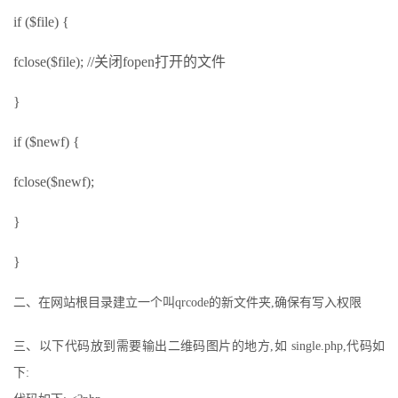
if ($file) {
fclose($file); //关闭fopen打开的文件
}
if ($newf) {
fclose($newf);
}
}
二、在网站根目录建立一个叫qrcode的新文件夹,确保有写入权限
三、以下代码放到需要输出二维码图片的地方,如 single.php,代码如
下: