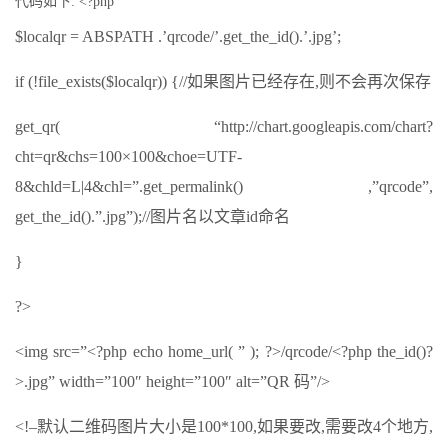
代码如下: <?php
$localqr = ABSPATH .’qrcode/’.get_the_id().’.jpg’;
if (!file_exists($localqr)) {//如果图片已经存在,则不会再次保存
get_qr( “http://chart.googleapis.com/chart?
cht=qr&chs=100×100&choe=UTF-
8&chld=L|4&chl=”.get_permalink() ,”qrcode”,
get_the_id().”.jpg”);//图片名以文章id命名
}
?>
<img src=”<?php echo home_url( ” ); ?>/qrcode/<?php the_id()?
>.jpg” width=”100″ height=”100″ alt=”QR 码”/>
<!–默认二维码图片大小是100*100,如果要改,需要改4个地方,