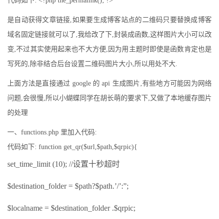
代码如下: <?php the_permalink(); ?>
是自动获得文章链接,如果要生成博客站点的二维码只要替换成博客
域名固定链接就可以了,我给改了下,封装成函数,这样图片大小可以改
变,不过其实使用起来也不大方便,因为用主题时即使是函数肯定也是
写死的,除非结合后台设置二维码图片大小,所以用处不大.
上面方法是直接通过 google 的 api 生成图片,有些地方可能因为网络
问题,会很慢,所以小蝴蝶同学在胡长萌的要求下,又做了本地缓存图片
的处理
一、functions.php 里加入代码:
代码如下: function get_qr($url,$path,$qrpic){
set_time_limit (10); //设置十秒超时
$destination_folder = $path?$path.’/’:”;
$localname = $destination_folder .$qrpic;