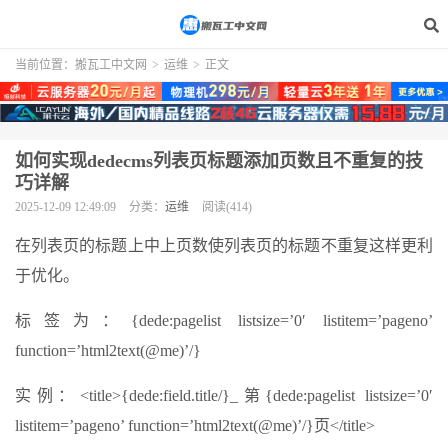
当前位置：
搬瓦工中文网
>
运维
>
正文
如何实现dedecms列表页标题添加页数且不重复的技
巧详解
2025-12-09 12:49:09
分类：
运维
阅读(414)
在列表页的标题上中上页数使列表页的标题不重复这样更利
于优化。
标签为：{dede:pagelist listsize=’0′ listitem=’pageno’
function=’html2text(@me)’/}
实例：<title>{dede:field.title/}_第{dede:pagelist listsize=’0′
listitem=’pageno’ function=’html2text(@me)’/}页</title>