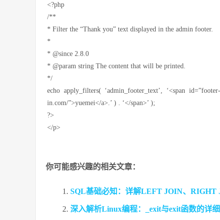
<?php
/**
* Filter the “Thank you” text displayed in the admin footer.
*
* @since 2.8.0
* @param string The content that will be printed.
*/
echo apply_filters( ‘admin_footer_text’, ‘<span id=”foot
in.com/”>yuemei</a>.’ ) . ‘</span>’ );
?>
</p>
你可能感兴趣的相关文章：
SQL基础必知：详解LEFT JOIN、RIGHT
深入解析Linux编程：_exit与exit函数