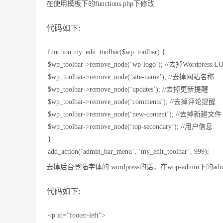
在使用模板下的functions.php下修改
代码如下:
function my_edit_toolbar($wp_toolbar) {
$wp_toolbar->remove_node(‘wp-logo’); //去掉Wordpress 
$wp_toolbar->remove_node(‘site-name’); //去掉网站名称
$wp_toolbar->remove_node(‘updates’); //去掉更新提醒
$wp_toolbar->remove_node(‘comments’); //去掉评论提醒
$wp_toolbar->remove_node(‘new-content’); //去掉新建文件
$wp_toolbar->remove_node(‘top-secondary’); //用户信息
}
add_action(‘admin_bar_menu’, ‘my_edit_toolbar’, 999);
去掉后台登陆字体的 wordpress的话，在wop-admin下的admi
代码如下:
<p id=”footer-left”>