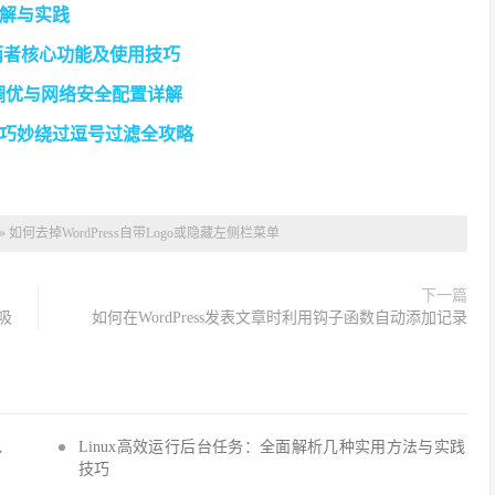
详解与实践
比两者核心功能及使用技巧
系统性能调优与网络安全配置详解
，巧妙绕过逗号过滤全攻略
»
如何去掉WordPress自带Logo或隐藏左侧栏菜单
下一篇
吸
如何在WordPress发表文章时利用钩子函数自动添加记录
Q、
Linux高效运行后台任务：全面解析几种实用方法与实践
技巧