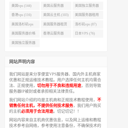
美国vps (144)
美国云服务器
美国独立服务器
(143)
(118)
香港vps (116)
美国云主机 (103)
美国服务器租用
(99)
美国洛杉矶vps
美国服务器租赁
洛杉矶vps (87)
(94)
(91)
美国服务器价格
香港云服务器
日本VPS (76)
(82)
(77)
美国独立服务器
租用 (68)
网站声明内容
我们网站是来分享便宜VPS服务器、国内外主机商家
优惠和正规运维技术教程。用户选择任何主机均需合
法、正规使用，
切勿用于不良和违规用途
，否则导致
服务器IP被封或者承担相关法律责任。
我们网站介绍的均是主机商和正规技术教程使用，
不
销售任何主机，不提供任何技术服务
，我们用户购买
的主机
必须用于合法用途
。切记切记！！
网站内容来自主机商优惠信息，以及网上运维和教程
技术参考自网络，参考使用注意备份，不确保技术的