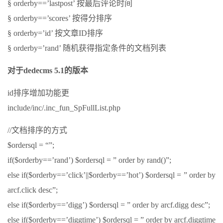
§ orderby==’lastpost’ 按最后评论时间
§ orderby==’scores’ 按得分排序
§ orderby=’id’ 按文章ID排序
§ orderby=’rand’ 随机获得指定条件的文档列表
对于dedecms 5.1的版本
id排序增加功能更
include/inc/.inc_fun_SpFullList.php
//文档排序的方式
$ordersql = “”;
if($orderby==’rand’) $ordersql = ” order by rand()”;
else if($orderby==’click’||$orderby==’hot’) $ordersql = ” order by
arcf.click desc”;
else if($orderby==’digg’) $ordersql = ” order by arcf.digg desc”;
else if($orderby==’diggtime’) $ordersql = ” order by arcf.diggtime