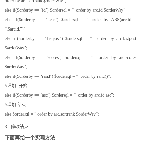
order by arc.sortrank $orderWay”;
else if($orderby == ‘id’) $ordersql = ” order by arc.id $orderWay”;
else if($orderby == ‘near’) $ordersql = ” order by ABS(arc.id –
“.$arcid.”)”;
else if($orderby == ‘lastpost’) $ordersql = ” order by arc.lastpost
$orderWay”;
else if($orderby == ‘scores’) $ordersql = ” order by arc.scores
$orderWay”;
else if($orderby == ‘rand’) $ordersql = ” order by rand()”;
//增加 开始
else if($orderby == ‘asc’) $ordersql = ” order by arc.id asc”;
//增加 结束
else $ordersql = ” order by arc.sortrank $orderWay”;
3. 修改结束
下面再给一个实现方法