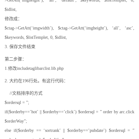
>GetAtt(‘imgheight’), ‘all’, ‘default’, $keywords, $listTemplet, 0,
$idlist,
修改成：
$ctag->GetAtt(‘imgwidth’), $ctag->GetAtt(‘imgheight’), ‘all’, ‘asc’,
$keywords, $listTemplet, 0, $idlist,
3. 保存文件结束
第二步骤：
1.修改includetaglibarclist.lib.php
2. 大约在196行处。有这行代码：
//文档排序的方式
$ordersql = ”;
if($orderby==’hot’ || $orderby==’click’) $ordersql = ” order by arc.click
$orderWay”;
else if($orderby == ‘sortrank’ || $orderby==’pubdate’) $ordersql = ”