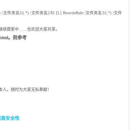
ule /文件夹名2/(.*) /文件夹名2/$1 [L] RewriteRule /文件夹名3/(.*) /文件
继续摸索中……也欢迎大家共享。
tml。则参考
本人。随时为大家无私奉献！
提高安全性