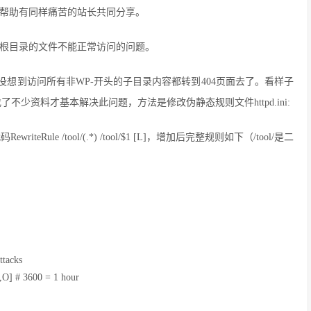
，帮助有同样痛苦的站长共同分享。
些根目录的文件不能正常访问的问题。
想到访问所有非WP-开头的子目录内容都转到404页面去了。看样子
少资料才基本解决此问题，方法是修改伪静态规则文件httpd.ini:
Rule /tool/(.*) /tool/$1 [L]，增加后完整规则如下（/tool/是二
ttacks
,I,O] # 3600 = 1 hour