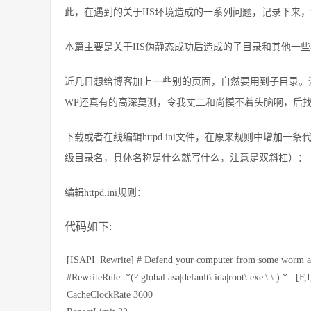
此，在遇到的关于IIS环境造成的一系列问题，记录下来
本篇主要是关于IIS伪静态成功后造成的子目录和其他一
近几日想给博客加上一些别的页面，自然要用到子目录。没
WP还真有的高深莫测，令我丈二和尚摸不着头脑啊，后找了不
下载或者在线编辑httpd.ini文件，在原来规则中增加一条代码Rewrite
级目录名，具体名称是什么就写什么，注意是双斜杠）：
编辑httpd.ini规则：
代码如下:
[ISAPI_Rewrite] # Defend your computer from some worm a
#RewriteRule .*(?:global.asa|default\.ida|root\.exe|\.\.).* . [F
CacheClockRate 3600