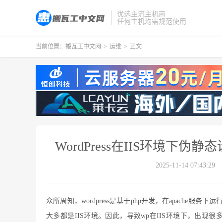
优选主流主机商
任何主机均需规范使用
当前位置：
搬瓦工中文网
>
运维
>
正文
WordPress在IIS环境
2025-11-14 07:43:29
众所周知，wordpress是基于php开发，在apache服
大多都是IIS环境。因此，导致wp在IIS环境下，出现很