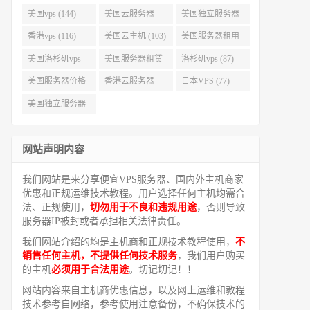
美国vps (144)
美国云服务器
美国独立服务器
(143)
(118)
香港vps (116)
美国云主机 (103)
美国服务器租用
(99)
美国洛杉矶vps
美国服务器租赁
洛杉矶vps (87)
(94)
(91)
美国服务器价格
香港云服务器
日本VPS (77)
(82)
(77)
美国独立服务器
租用 (68)
网站声明内容
我们网站是来分享便宜VPS服务器、国内外主机商家
优惠和正规运维技术教程。用户选择任何主机均需合
法、正规使用，
切勿用于不良和违规用途
，否则导致
服务器IP被封或者承担相关法律责任。
我们网站介绍的均是主机商和正规技术教程使用，
不
销售任何主机，不提供任何技术服务
，我们用户购买
的主机
必须用于合法用途
。切记切记！！
网站内容来自主机商优惠信息，以及网上运维和教程
技术参考自网络，参考使用注意备份，不确保技术的