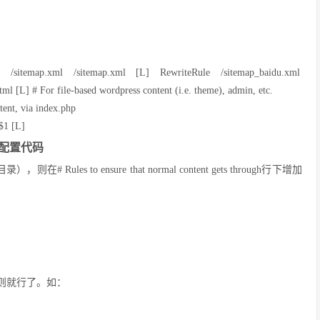
le /sitemap.xml /sitemap.xml [L] RewriteRule /sitemap_baidu.xml
ml [L] # For file-based wordpress content (i.e. theme), admin, etc.
ent, via index.php
$1 [L]
问配置代码
则在# Rules to ensure that normal content gets through行下增加
则就行了。如：