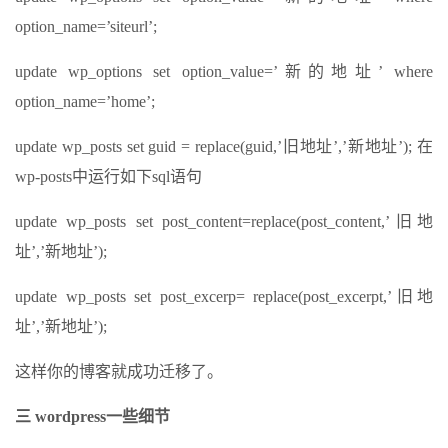
option_name=’siteurl’;
update wp_options set option_value=’新的地址’ where
option_name=’home’;
update wp_posts set guid = replace(guid,’旧地址’,’新地址’); 在
wp-posts中运行如下sql语句
update wp_posts set post_content=replace(post_content,’旧地
址’,’新地址’);
update wp_posts set post_excerp= replace(post_excerpt,’旧地
址’,’新地址’);
这样你的博客就成功迁移了。
三 wordpress一些细节