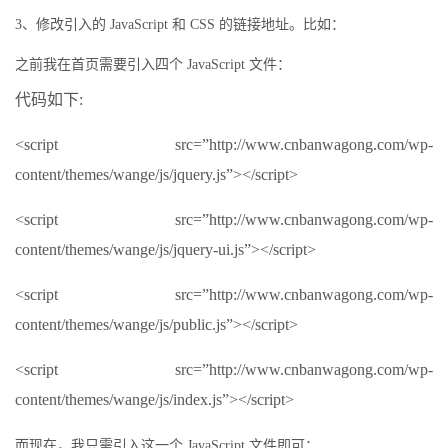
3、修改引入的 JavaScript 和 CSS 的链接地址。比如：
之前我在首页需要引入四个 JavaScript 文件：
代码如下:
<script src=”http://www.cnbanwagong.com/wp-
content/themes/wange/js/jquery.js”></script>
<script src=”http://www.cnbanwagong.com/wp-
content/themes/wange/js/jquery-ui.js”></script>
<script src=”http://www.cnbanwagong.com/wp-
content/themes/wange/js/public.js”></script>
<script src=”http://www.cnbanwagong.com/wp-
content/themes/wange/js/index.js”></script>
而现在，我只需引入这一个 JavaScript 文件即可：